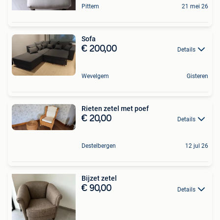
Pittem
21 mei 26
Sofa
€ 200,00
Details
Wevelgem
Gisteren
Rieten zetel met poef
€ 20,00
Details
Destelbergen
12 jul 26
Bijzet zetel
€ 90,00
Details