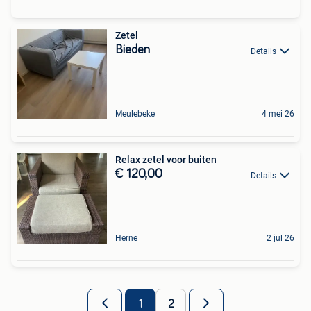
Zetel
Bieden
Details
Meulebeke
4 mei 26
Relax zetel voor buiten
€ 120,00
Details
Herne
2 jul 26
1
2