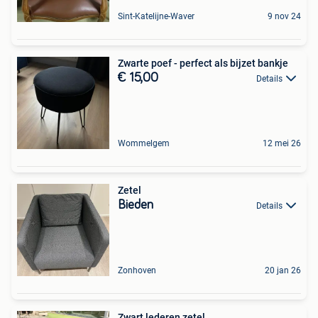
Sint-Katelijne-Waver
9 nov 24
Zwarte poef - perfect als bijzet bankje
€ 15,00
Details
Wommelgem
12 mei 26
Zetel
Bieden
Details
Zonhoven
20 jan 26
Zwart lederen zetel