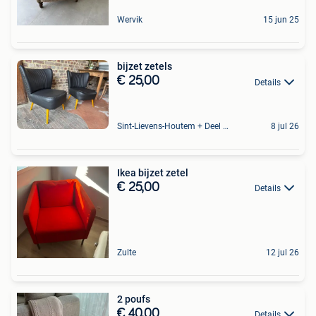
Wervik
15 jun 25
bijzet zetels
€ 25,00
Details
Sint-Lievens-Houtem + Deel Oombergen
8 jul 26
Ikea bijzet zetel
€ 25,00
Details
Zulte
12 jul 26
2 poufs
€ 40,00
Details