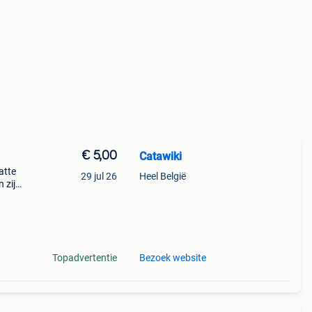
€ 5,00
Catawiki
hatte
29 jul 26
Heel België
 zijn
Topadvertentie
Bezoek website