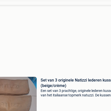
Set van 3 originele Natizzi lederen kus
(beige/crème)
Een set van 3 prachtige, originele lederen kus
van het italiaanse topmerk natuzzi. De kussens
voorzien van het kenmerkende geperformeerd
natuzzi-logo. Gebruikt, maar in goede staat. Er