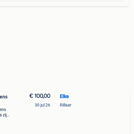
€ 100,00
Elke
sens
30 jul 26
Rillaar
sens
 zijn
e
 zijn