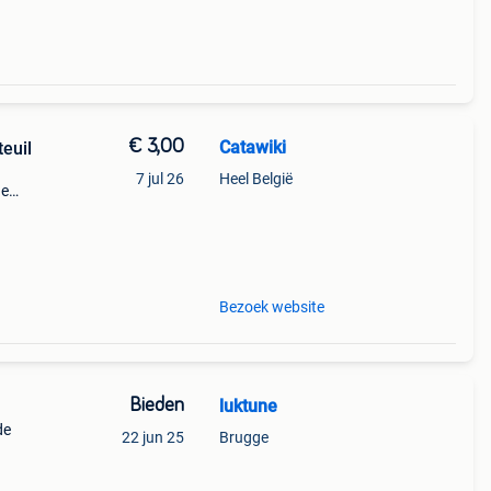
€ 3,00
Catawiki
teuil
7 jul 26
Heel België
de
 + €3
Bezoek website
Bieden
luktune
de
22 jun 25
Brugge