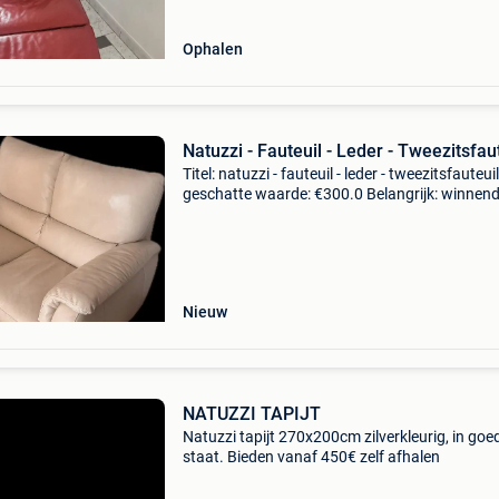
Ophalen
Natuzzi - Fauteuil - Leder - Tweezitsfau
Titel: natuzzi - fauteuil - leder - tweezitsfauteuil
geschatte waarde: €300.0 Belangrijk: winnen
biedingen zijn exclusief 9% koperbescherming
tweezitsfauteuilkleur beigebouwjaar 2013g
Nieuw
NATUZZI TAPIJT
Natuzzi tapijt 270x200cm zilverkleurig, in goe
staat. Bieden vanaf 450€ zelf afhalen