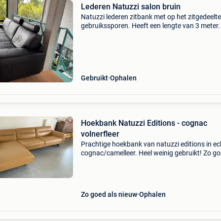
Lederen Natuzzi salon bruin
Natuzzi lederen zitbank met op het zitgedeelte
gebruikssporen. Heeft een lengte van 3 meter.
2 hoofdstukken afneembaar. Bestaat uit 2 st
Gebruikt
Ophalen
Hoekbank Natuzzi Editions - cognac
volnerfleer
Prachtige hoekbank van natuzzi editions in ec
cognac/camelleer. Heel weinig gebruikt! Zo g
als nieuw. Hoogwaardige italiaanse bank die
uitstekend comfort biedt dankzij de grote stoe
en ergonom
Zo goed als nieuw
Ophalen