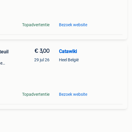
Topadvertentie
Bezoek website
€ 3,00
Catawiki
teuil
29 jul 26
Heel België
de
 + €3
Topadvertentie
Bezoek website