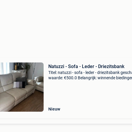
Natuzzi - Sofa - Leder - Driezitsbank
Titel: natuzzi - sofa - leder - driezitsbank gesc
waarde: €500.0 Belangrijk: winnende biedingen
exclusief 9% koperbescherming + €3 2 zijkant-
zittingen met voetensteun en inklapbare
Nieuw