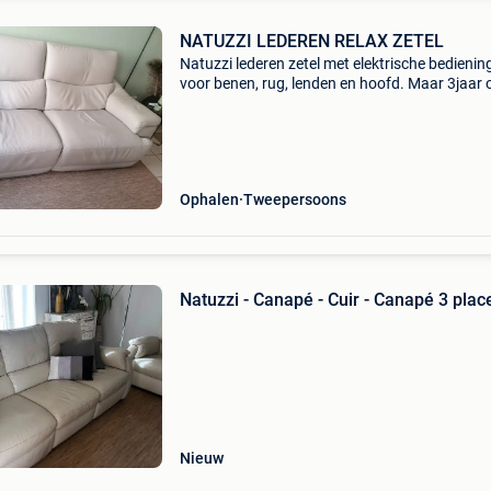
NATUZZI LEDEREN RELAX ZETEL
Natuzzi lederen zetel met elektrische bedienin
voor benen, rug, lenden en hoofd. Maar 3jaar 
weg wegens aankoop relaxen met sta op funct
Lengte 2.10M.
Ophalen
Tweepersoons
Natuzzi - Canapé - Cuir - Canapé 3 plac
Nieuw