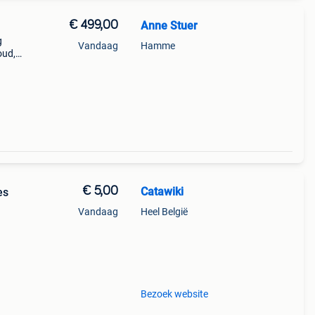
€ 499,00
Anne Stuer
g
Vandaag
Hamme
oud,
ie.
€ 5,00
Catawiki
es
Vandaag
Heel België
Bezoek website