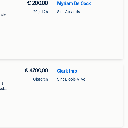
€ 200,00
Myriam De Cock
29 jul 26
Sint-Amands
 Met
ukken.
€ 4.700,00
Clark Imp
Gisteren
Sint-Eloois-Vijve
ht
oed
len