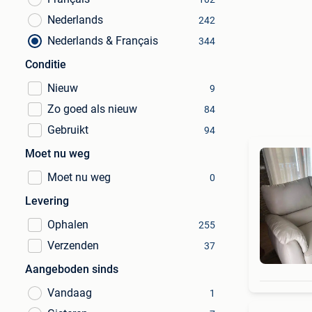
Nederlands
242
Nederlands & Français
344
Conditie
Nieuw
9
Zo goed als nieuw
84
Gebruikt
94
Moet nu weg
Moet nu weg
0
Levering
Ophalen
255
Verzenden
37
Aangeboden sinds
Vandaag
1