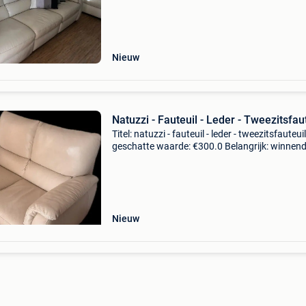
Nieuw
Natuzzi - Fauteuil - Leder - Tweezitsfau
Titel: natuzzi - fauteuil - leder - tweezitsfauteuil
geschatte waarde: €300.0 Belangrijk: winnen
biedingen zijn exclusief 9% koperbescherming
tweezitsfauteuilkleur beigebouwjaar 2013g
Nieuw