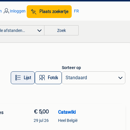
n
Inloggen
FR
Plaats zoekertje
lle afstanden…
Zoek
Sorteer op
Lijst
Foto’s
€ 5,00
Catawiki
es
29 jul 26
Heel België