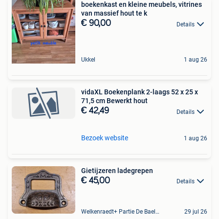
boekenkast en kleine meubels, vitrines
van massief hout te k
€ 90,00
Details
Ukkel
1 aug 26
vidaXL Boekenplank 2-laags 52 x 25 x
71,5 cm Bewerkt hout
€ 42,49
Details
Bezoek website
1 aug 26
Gietijzeren ladegrepen
€ 45,00
Details
Welkenraedt+ Partie De Baelen
29 jul 26