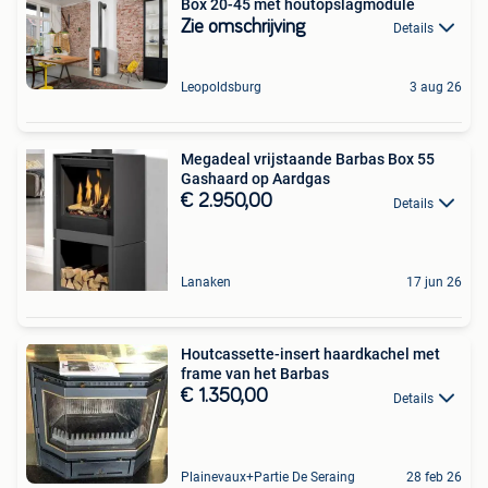
Box 20-45 met houtopslagmodule
Zie omschrijving
Details
Leopoldsburg
3 aug 26
Megadeal vrijstaande Barbas Box 55
Gashaard op Aardgas
€ 2.950,00
Details
Lanaken
17 jun 26
Houtcassette-insert haardkachel met
frame van het Barbas
€ 1.350,00
Details
Plainevaux+Partie De Seraing
28 feb 26