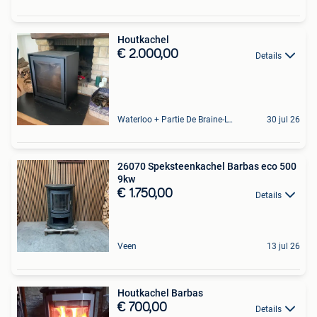
Houtkachel
€ 2.000,00
Details
Waterloo + Partie De Braine-L'Alleud, De Ohain
30 jul 26
26070 Speksteenkachel Barbas eco 500
9kw
€ 1.750,00
Details
Veen
13 jul 26
Houtkachel Barbas
€ 700,00
Details