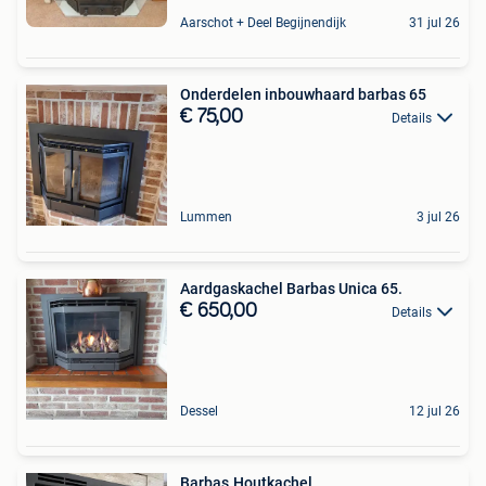
Aarschot + Deel Begijnendijk
31 jul 26
Onderdelen inbouwhaard barbas 65
€ 75,00
Details
Lummen
3 jul 26
Aardgaskachel Barbas Unica 65.
€ 650,00
Details
Dessel
12 jul 26
Barbas.Houtkachel