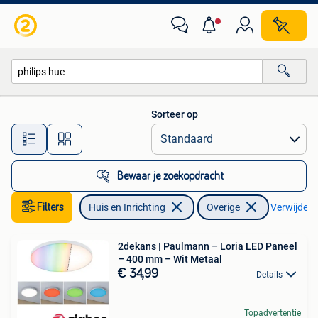
Lampen | Overige
Sorteer op
Alle afstanden…
Bewaar je zoekopdracht
Filters
Huis en Inrichting
Overige
Verwijder f
2dekans | Paulmann – Loria LED Paneel
– 400 mm – Wit Metaal
€ 34,99
Details
Topadvertentie