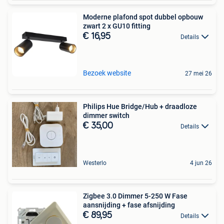
Moderne plafond spot dubbel opbouw
zwart 2 x GU10 fitting
€ 16,95
Details
Bezoek website
27 mei 26
Philips Hue Bridge/Hub + draadloze
dimmer switch
€ 35,00
Details
Westerlo
4 jun 26
Zigbee 3.0 Dimmer 5-250 W Fase
aansnijding + fase afsnijding
€ 89,95
Details