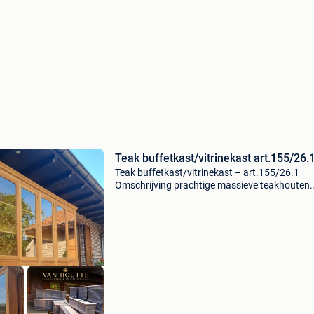
Teak buffetkast/vitrinekast art.155/26.
Teak buffetkast/vitrinekast – art.155/26.1
Omschrijving prachtige massieve teakhouten
buffetkast/vitrinekast met een warme, authen
uitstraling. Voorzien van 5 glazen deuren, 5 la
opbergdeur