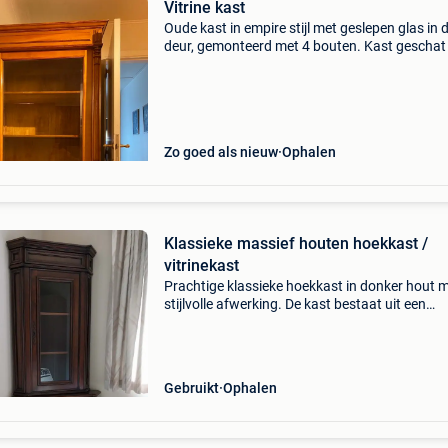
Vitrine kast
Oude kast in empire stijl met geslepen glas in 
deur, gemonteerd met 4 bouten. Kast geschat
200 jaar voor de spotprijs van 150 € , ideaal o
artikelen achter glas te showen
Zo goed als nieuw
Ophalen
Klassieke massief houten hoekkast /
vitrinekast
Prachtige klassieke hoekkast in donker hout 
stijlvolle afwerking. De kast bestaat uit een
vitrinedeel met glazen deur en legplanken, een
praktische lade en een onderkast met extra
opbergruimte. Id
Gebruikt
Ophalen