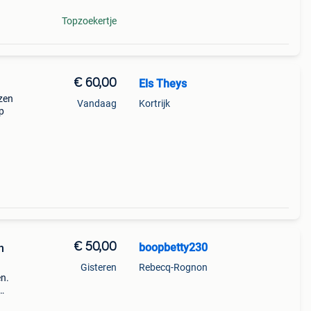
Topzoekertje
€ 60,00
Els Theys
azen
Vandaag
Kortrijk
p
€ 50,00
boopbetty230
n
Gisteren
Rebecq-Rognon
en.
n als