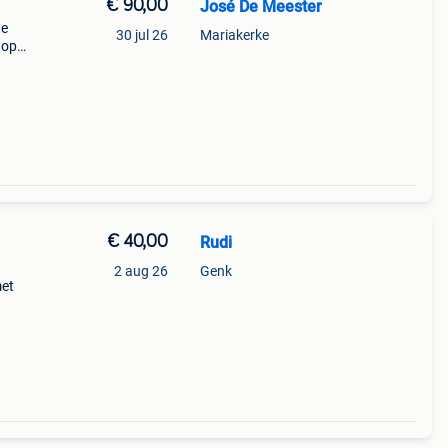
€ 90,00
José De Meester
de
30 jul 26
Mariakerke
 op
m
€ 40,00
Rudi
2 aug 26
Genk
met