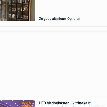
Prachtige, kwalitatieve kast. Wordt met spijt
verkocht wegens
Zo goed als nieuw
Ophalen
LED Vitrinekasten - vitrinekast