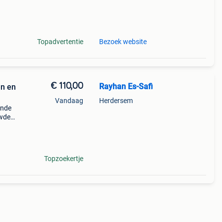
llen
Topadvertentie
Bezoek website
€ 110,00
Rayhan Es-Safi
en en
Vandaag
Herdersem
ende
uwde
n
r, k
Topzoekertje