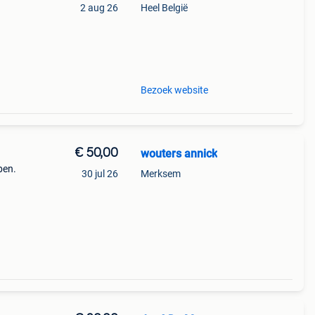
2 aug 26
Heel België
altijd
llen
Bezoek website
€ 50,00
wouters annick
ben.
30 jul 26
Merksem
 50