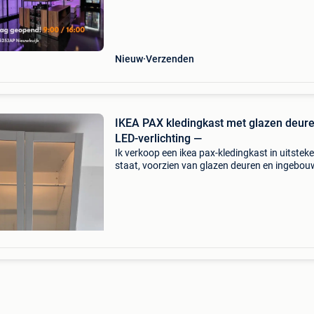
bij www.vitrinemasters.com. Ruim 1200 mode
online!
Nieuw
Verzenden
IKEA PAX kledingkast met glazen deur
LED-verlichting —
Ik verkoop een ikea pax-kledingkast in uitstek
staat, voorzien van glazen deuren en ingebo
led-verlichting. De kast is erg schoon, stevig e
volledig functioneel. Ideaal voor een slaapkame