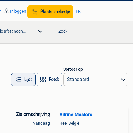
n
Inloggen
FR
Plaats zoekertje
lle afstanden…
Zoek
Sorteer op
Lijst
Foto’s
Zie omschrijving
Vitrine Masters
Vandaag
Heel België
altijd