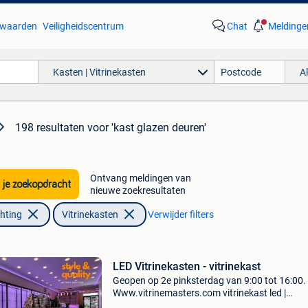
waarden
Veiligheidscentrum
Chat
Meldinge
Kasten | Vitrinekasten
A
198 resultaten
voor 'kast glazen deuren'
Ontvang meldingen van
 je zoekopdracht
nieuwe zoekresultaten
chting
Vitrinekasten
Verwijder filters
LED Vitrinekasten - vitrinekast
Geopen op 2e pinksterdag van 9:00 tot 16:00.
Www.vitrinemasters.com vitrinekast led |
vitrinekasten | glazen vitrines | vitrine. U slaagt 