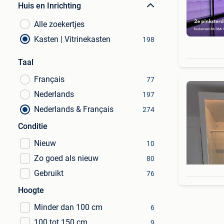
Huis en Inrichting
Alle zoekertjes
Kasten | Vitrinekasten
198
Taal
Français
77
Nederlands
197
Nederlands & Français
274
Conditie
Nieuw
10
Zo goed als nieuw
80
Gebruikt
76
Hoogte
Minder dan 100 cm
6
100 tot 150 cm
9