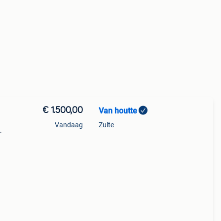
€ 1.500,00
Van houtte
1
Vandaag
Zulte
tieke
des, 4