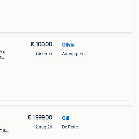
ar
€ 100,00
Olivia
en,
Gisteren
Antwerpen
n
is
€ 1.999,00
Gill
2 aug 26
De Pinte
t is