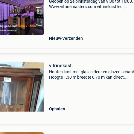
Geopen op 2e pinksterdag van 9:00 tot 16:00.
Www.vitrinemasters.com vitrinekast led |
vitrinekasten | glazen vitrines | vitrine. U slaagt 
bij www.vitrinemasters.com. Ruim 1200 mode
online!
Nieuw
Verzenden
vitrinekast
Houten kast met glas in deur en glazen schab
Hoogte 1,30 m breedte 0,70 m kan direct
opgehaald worden. Gaat weg wegens verhuis
euro cash
Ophalen