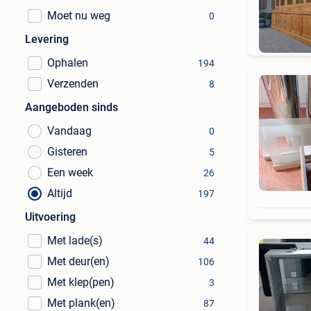
Moet nu weg
0
Lev
Levering
Ophalen
194
Verzenden
8
Aangeboden sinds
Vandaag
0
Gisteren
5
Een week
26
Altijd
197
Uitvoering
Met lade(s)
44
Met deur(en)
106
Met klep(pen)
3
Met plank(en)
87