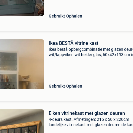
bar worden gebruikt. Halogeenverlichting, ma
moet worde
Gebruikt
Ophalen
Ikea BESTÅ vitrine kast
Ikea bestå opbergcombinatie met glazen deur
wit/lappviken wit helder glas, 60x42x193 cm i
perfecte staat - ik doe hem weg wegens verhu
waarbij ingebouwde kasten aanwezig zijn.
Gebruikt
Ophalen
Eiken vitrinekast met glazen deuren
4-deurs kast. Afmetingen: 215 x 50 x 220cm
landelijke vitrinekast met glazen deuren de kas
vervaardigd uit eik en bestaat uit 2 delen.