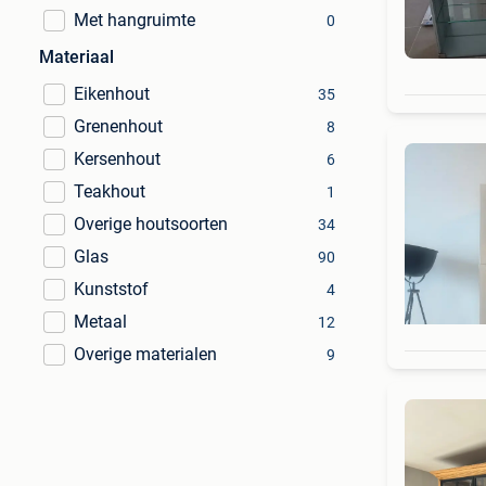
Met hangruimte
0
Materiaal
Eikenhout
35
Grenenhout
8
Kersenhout
6
Teakhout
1
Overige houtsoorten
34
Glas
90
Kunststof
4
Metaal
12
Overige materialen
9