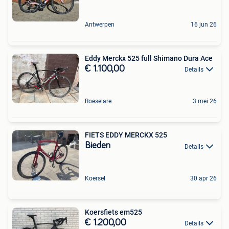
Antwerpen
16 jun 26
Eddy Merckx 525 full Shimano Dura Ace
€ 1.100,00
Details
Roeselare
3 mei 26
FIETS EDDY MERCKX 525
Bieden
Details
Koersel
30 apr 26
Koersfiets em525
€ 1.200,00
Details