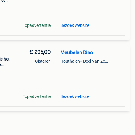
r een
van
Topadvertentie
Bezoek website
€ 295,00
Meubelen Dino
is het
Gisteren
Houthalen+ Deel Van Zonhoven En Zolder
e
 van
Topadvertentie
Bezoek website