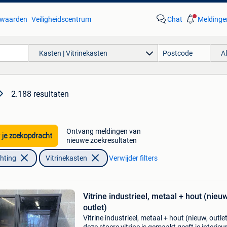
waarden
Veiligheidscentrum
Chat
Meldinge
Kasten | Vitrinekasten
A
2.188 resultaten
Ontvang meldingen van
 je zoekopdracht
nieuwe zoekresultaten
chting
Vitrinekasten
Verwijder filters
Vitrine industrieel, metaal + hout (nieuw
outlet)
Vitrine industrieel, metaal + hout (nieuw, outle