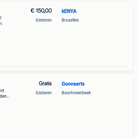
€ 150,00
kENYA
l
Gisteren
Bruxelles
m.
Gratis
Goovaerts
ant
Gisteren
Boortmeerbeek
rden