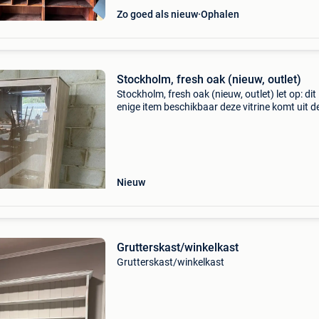
Zo goed als nieuw
Ophalen
Stockholm, fresh oak (nieuw, outlet)
Stockholm, fresh oak (nieuw, outlet) let op: dit 
enige item beschikbaar deze vitrine komt uit d
stockholm collectie. De meubels zijn gemaakt
lamulux en afgewerkt in de kleur fresh oak. Dit
Nieuw
Grutterskast/winkelkast
Grutterskast/winkelkast