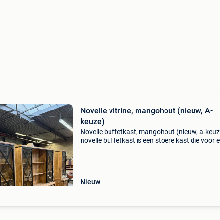
Novelle vitrine, mangohout (nieuw, A-
keuze)
Novelle buffetkast, mangohout (nieuw, a-keuz
novelle buffetkast is een stoere kast die voor 
industriële look zorgt. De kast is gemaakt van
mangohout en in combintatie met de metalen
accenten
Nieuw