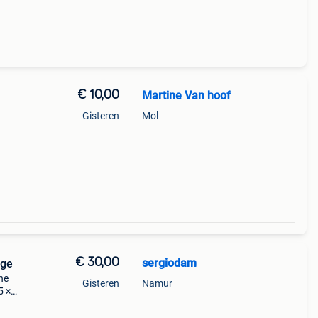
€ 10,00
Martine Van hoof
Gisteren
Mol
€ 30,00
sergiodam
age
ne
Gisteren
Namur
5 ×