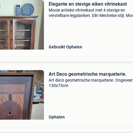
Elegante en stevige eiken vitrinekast
Mooie antieke vitrinekast met 4 stevige en
verstelbare legplanken. Eik! Mechelse stijl. Mo
ornamenten aan deuren, voorstijlen en poten.
Afmetingen bxdxh 120x40x165 de bovenkant
de kast vertoont
Gebruikt
Ophalen
Art Deco geometrische marqueterie.
Art deco geometrische marqueterie. Ongeveer
130x75cm
Ophalen