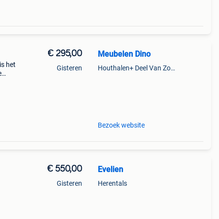
€ 295,00
Meubelen Dino
is het
Gisteren
Houthalen+ Deel Van Zonhoven En Zolder
e
 van
Bezoek website
€ 550,00
Evelien
Gisteren
Herentals