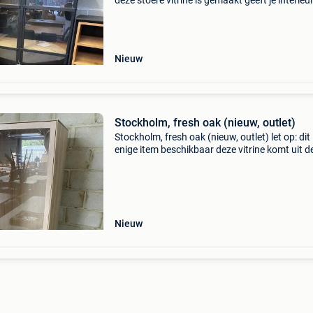
deze stoere vitrine is gemaakt geeft je interieu
industriële uitstraling. Dankzij de combinatie 
metaal + hout past deze kast in veel interie
Nieuw
Stockholm, fresh oak (nieuw, outlet)
Stockholm, fresh oak (nieuw, outlet) let op: dit 
enige item beschikbaar deze vitrine komt uit d
stockholm collectie. De meubels zijn gemaakt
lamulux en afgewerkt in de kleur fresh oak. Dit
Nieuw