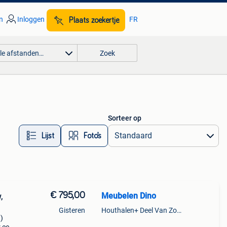
n
Inloggen
FR
Plaats zoekertje
lle afstanden…
Zoek
Sorteer op
Lijst
Foto’s
€ 795,00
Meubelen Dino
,
Gisteren
Houthalen+ Deel Van Zonhoven En Zolder
t)