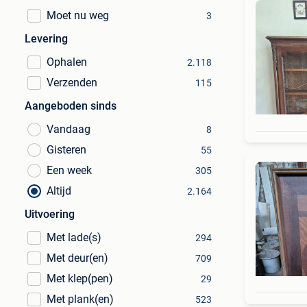
Moet nu weg
3
Levering
Ophalen
2.118
Verzenden
115
Aangeboden sinds
Vandaag
8
Gisteren
55
Een week
305
Altijd
2.164
Uitvoering
Met lade(s)
294
Met deur(en)
709
Met klep(pen)
29
Met plank(en)
523