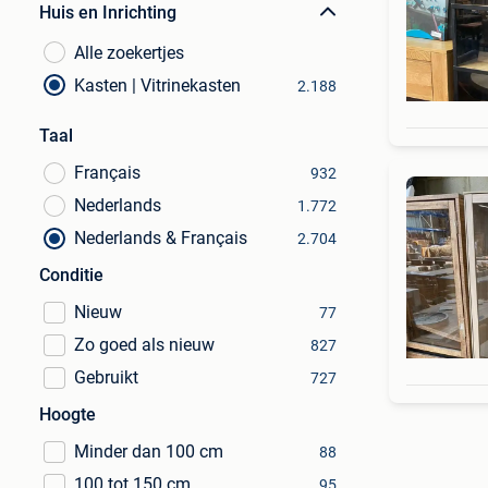
Huis en Inrichting
Alle zoekertjes
Kasten | Vitrinekasten
2.188
Taal
Français
932
Nederlands
1.772
Nederlands & Français
2.704
Conditie
Nieuw
77
Zo goed als nieuw
827
Gebruikt
727
Hoogte
Minder dan 100 cm
88
100 tot 150 cm
95