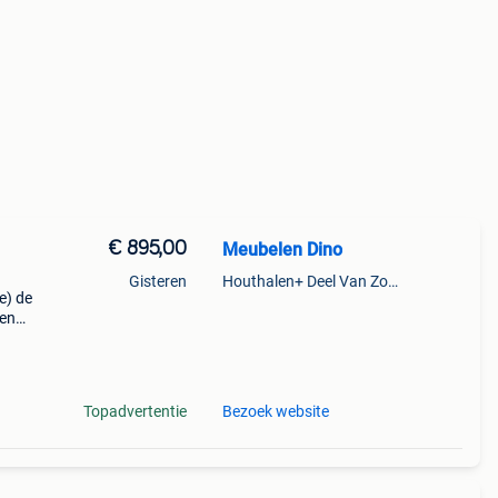
€ 895,00
Meubelen Dino
Gisteren
Houthalen+ Deel Van Zonhoven En Zolder
e) de
een
Topadvertentie
Bezoek website