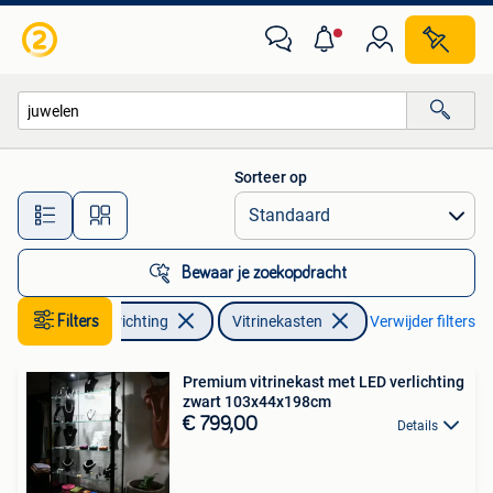
Kasten | Vitrinekasten
Sorteer op
Alle afstanden…
Bewaar je zoekopdracht
Huis en Inrichting
Filters
Vitrinekasten
Verwijder filters
Premium vitrinekast met LED verlichting
zwart 103x44x198cm
€ 799,00
Details