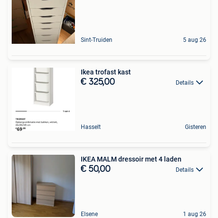
Sint-Truiden
5 aug 26
Ikea trofast kast
€ 325,00
Details
Hasselt
Gisteren
IKEA MALM dressoir met 4 laden
€ 50,00
Details
Elsene
1 aug 26