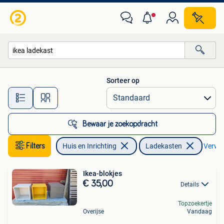
Kasten | Ladekasten
Sorteer op
Alle afstanden…
Bewaar je zoekopdracht
Filters
Huis en Inrichting
Ladekasten
Verwijd
Ikea-blokjes
€ 35,00
Details
Topzoekertje
Overijse
Vandaag