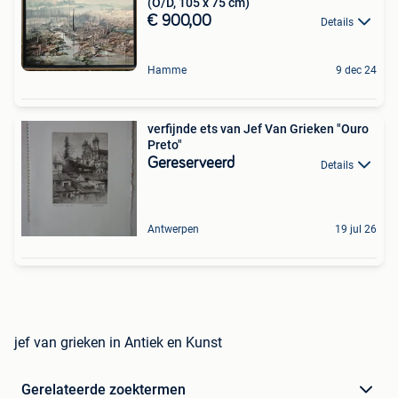
(O/D, 105 x 75 cm)
€ 900,00
Details
Hamme
9 dec 24
verfijnde ets van Jef Van Grieken "Ouro
Preto"
Gereserveerd
Details
Antwerpen
19 jul 26
jef van grieken in Antiek en Kunst
Gerelateerde zoektermen