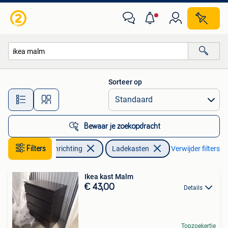
Kasten | Ladekasten
Sorteer op
Alle afstanden…
Bewaar je zoekopdracht
Filters
Huis en Inrichting
Ladekasten
Verwijder filters
Ikea kast Malm
€ 43,00
Details
Topzoekertje