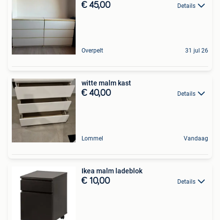
€ 45,00
Details
Overpelt
31 jul 26
witte malm kast
€ 40,00
Details
Lommel
Vandaag
Ikea malm ladeblok
€ 10,00
Details