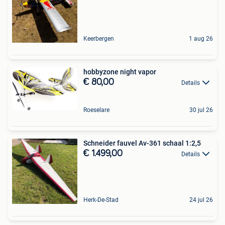
Keerbergen
1 aug 26
hobbyzone night vapor
€ 80,00
Details
Roeselare
30 jul 26
Schneider fauvel Av-361 schaal 1:2,5
€ 1.499,00
Details
Herk-De-Stad
24 jul 26