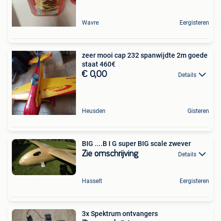
Wavre
Eergisteren
zeer mooi cap 232 spanwijdte 2m goede
staat 460€
€ 0,00
Details
Heusden
Gisteren
BIG ....B I G super BIG scale zwever
Zie omschrijving
Details
Hasselt
Eergisteren
3x Spektrum ontvangers