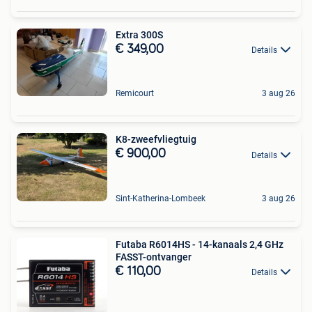
Extra 300S
€ 349,00
Details
Remicourt
3 aug 26
K8-zweefvliegtuig
€ 900,00
Details
Sint-Katherina-Lombeek
3 aug 26
Futaba R6014HS - 14-kanaals 2,4 GHz
FASST-ontvanger
€ 110,00
Details