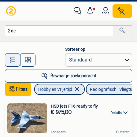
Modelbouw | Radiografisch | Vliegtuigen
Sorteer op
Alle afstanden…
Bewaar je zoekopdracht
Filters
Hobby en Vrije tijd
Radiografisch | Vliegtuig
HSD jets F16 ready to fly
€ 975,00
Details
Ledegem
Gisteren