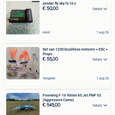
zender fly sky fs 16 x
€ 50,00
Details
Aalst
1 aug 26
Set van 1230 brushless motoren + ESC +
Props
€ 55,00
Details
Tongeren
1 aug 26
Freewing F-16 90mm 6S Jet PNP V2
(Aggressors Camo)
€ 545,00
Details