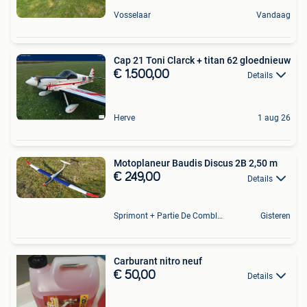
Vosselaar
Vandaag
Cap 21 Toni Clarck + titan 62 gloednieuw
€ 1.500,00
Details
Herve
1 aug 26
Motoplaneur Baudis Discus 2B 2,50 m
€ 249,00
Details
Sprimont + Partie De Comblain-Au-Pont
Gisteren
Carburant nitro neuf
€ 50,00
Details