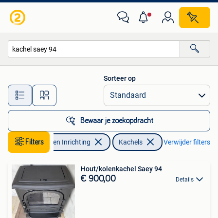
Kachels
Sorteer op
Alle afstanden…
Bewaar je zoekopdracht
Filters
Huis en Inrichting
Kachels
Verwijder filters
Hout/kolenkachel Saey 94
€ 900,00
Details