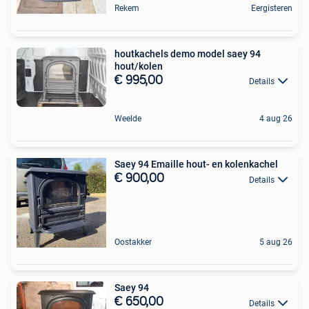
Rekem
Eergisteren
houtkachels demo model saey 94
hout/kolen
€ 995,00
Details
Weelde
4 aug 26
Saey 94 Emaille hout- en kolenkachel
€ 900,00
Details
Oostakker
5 aug 26
Saey 94
€ 650,00
Details