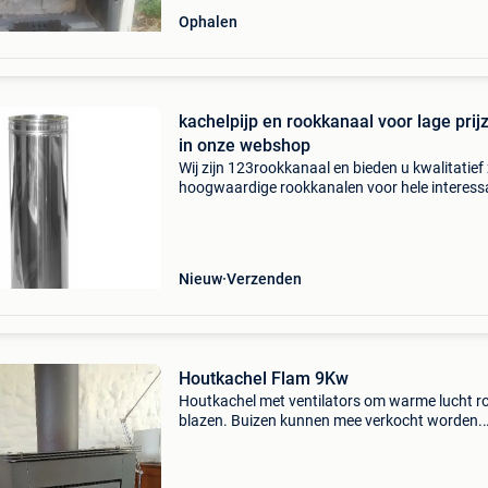
Ophalen
kachelpijp en rookkanaal voor lage prij
in onze webshop
Wij zijn 123rookkanaal en bieden u kwalitatief
hoogwaardige rookkanalen voor hele interess
prijzen !we leveren kwaliteits- rookkanalen te
messcherpe prijzen!! Afkomstig uit duitsland 
Nieuw
Verzenden
Houtkachel Flam 9Kw
Houtkachel met ventilators om warme lucht r
blazen. Buizen kunnen mee verkocht worden.
Afmetingen zie foto`s