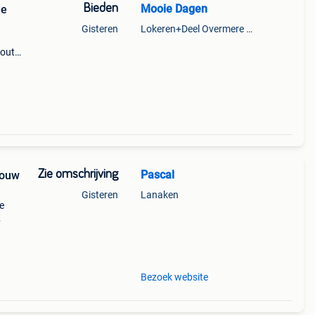
Bieden
Mooie Dagen
de
Gisteren
Lokeren+Deel Overmere En Zele
hout
en
Zie omschrijving
Pascal
bouw
Gisteren
Lanaken
e
nse
an
Bezoek website