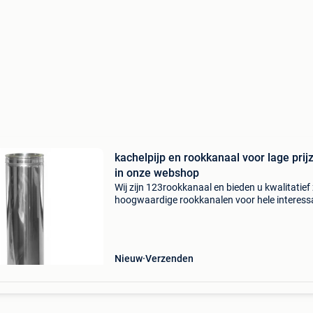
kachelpijp en rookkanaal voor lage prij
in onze webshop
Wij zijn 123rookkanaal en bieden u kwalitatief
hoogwaardige rookkanalen voor hele interess
prijzen !we leveren kwaliteits- rookkanalen te
messcherpe prijzen!! Afkomstig uit duitsland 
Nieuw
Verzenden