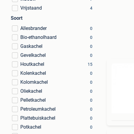
Vrijstaand
4
Soort
Allesbrander
0
Bio-ethanolhaard
0
Gaskachel
0
Gevelkachel
0
Houtkachel
15
Kolenkachel
0
Kolomkachel
0
Oliekachel
0
Pelletkachel
0
Petroleumkachel
0
Plattebuiskachel
0
Potkachel
0