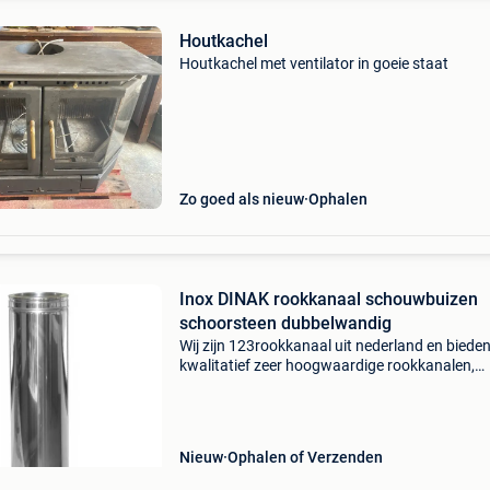
Houtkachel
Houtkachel met ventilator in goeie staat
Zo goed als nieuw
Ophalen
Inox DINAK rookkanaal schouwbuizen
schoorsteen dubbelwandig
Wij zijn 123rookkanaal uit nederland en bieden
kwalitatief zeer hoogwaardige rookkanalen,
schouwbuizen en kachelpijpen voor hele
interessante prijzen ! We leveren kwaliteits-
rookkanalen tegen messc
Nieuw
Ophalen of Verzenden