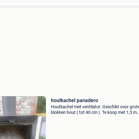
houtkachel panadero
Houtkachel met ventilator. Geschikt voor grot
blokken hout ( tot 40 cm ). Te koop met 1,5 m
zwarte kachelbuizen, 1 boog 90 graden, door
20 cm. Tel 0487/440131