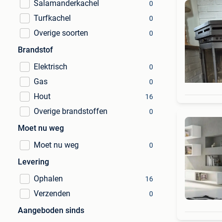
Salamanderkachel
0
Turfkachel
0
Overige soorten
0
Brandstof
Elektrisch
0
Gas
0
Hout
16
Overige brandstoffen
0
Moet nu weg
Moet nu weg
0
Levering
Ophalen
16
Verzenden
0
Aangeboden sinds