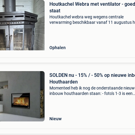
Houtkachel Webra met ventilator - goe
staat
Houtkachel webra weg wegens centrale
verwarming beschikbaar vanaf 11 augustus 
kachel gietijzer met lamellen / vuurvaste sten
werkende ventilator
Ophalen
SOLDEN nu - 15% / - 50% op nieuwe in
Houthaarden
Momenteel heb ik nog de onderstaande nieuw
inbouw houthaarden staan: - foto's 1-3 is een
nieuwe inbouwhaard met liftdeur van het dee
topmerk lotus type h 486 met een vermogen v
4,5 - 11 kw.
Nieuw