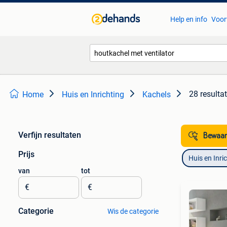
Help en info
Voor
28 resulta
Home
Huis en Inrichting
Kachels
Verfijn resultaten
Bewaar
Prijs
Huis en Inri
van
tot
€
€
Categorie
Wis de categorie