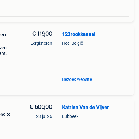
€ 119,00
123rookkanaal
zen
Eergisteren
Heel België
 zeer
ante
gen
dus g
Bezoek website
€ 600,00
Katrien Van de Vijver
ond te
23 jul 26
Lubbeek