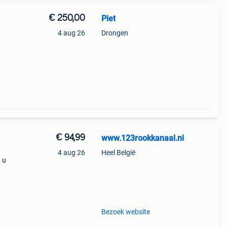
€ 250,00
Piet
4 aug 26
Drongen
€ 94,99
www.123rookkanaal.nl
4 aug 26
Heel België
 u
Bezoek website