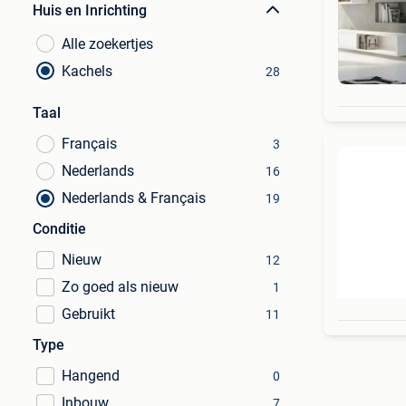
Huis en Inrichting
Alle zoekertjes
Kachels
28
Taal
Français
3
Nederlands
16
Nederlands & Français
19
Conditie
Nieuw
12
Zo goed als nieuw
1
Gebruikt
11
Type
Hangend
0
Inbouw
7