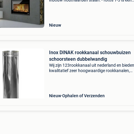
inbouw houthaarden staan: - foto's 1-3 is een
nieuwe inbouwhaard met liftdeur van het dee
topmerk lotus type h 486 met een vermogen v
4,5 - 11 kw.
Nieuw
Inox DINAK rookkanaal schouwbuizen
schoorsteen dubbelwandig
Wij zijn 123rookkanaal uit nederland en bieden
kwalitatief zeer hoogwaardige rookkanalen,
schouwbuizen en kachelpijpen voor hele
interessante prijzen ! We leveren kwaliteits-
rookkanalen tegen messc
Nieuw
Ophalen of Verzenden