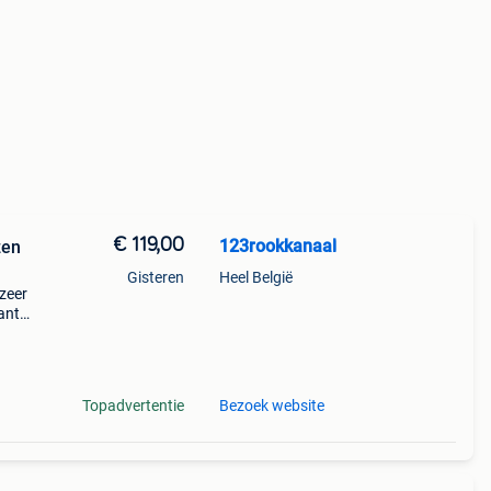
€ 119,00
123rookkanaal
zen
Gisteren
Heel België
 zeer
ante
gen
dus g
Topadvertentie
Bezoek website