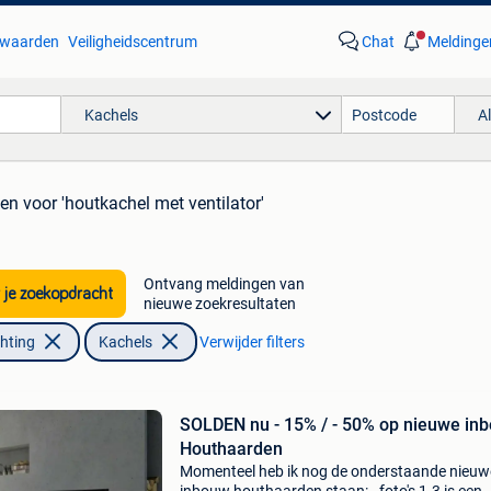
waarden
Veiligheidscentrum
Chat
Meldinge
Kachels
A
ten
voor 'houtkachel met ventilator'
Ontvang meldingen van
 je zoekopdracht
nieuwe zoekresultaten
chting
Kachels
Verwijder filters
SOLDEN nu - 15% / - 50% op nieuwe in
Houthaarden
Momenteel heb ik nog de onderstaande nieuw