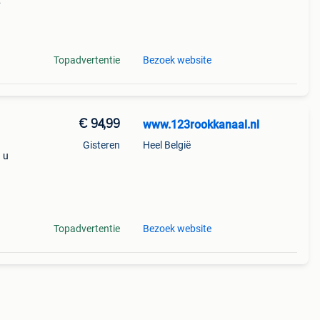
nse
an
Topadvertentie
Bezoek website
€ 94,99
www.123rookkanaal.nl
Gisteren
Heel België
 u
Topadvertentie
Bezoek website