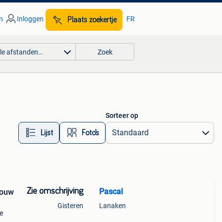
n
Inloggen
FR
Plaats zoekertje
lle afstanden…
Zoek
Sorteer op
Lijst
Foto’s
Zie omschrijving
Pascal
bouw
Gisteren
Lanaken
e