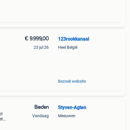
€ 9.999,00
123rookkanaal
23 jul 26
Heel België
niet
Bezoek website
Bieden
Styven-Agten
ol
Vandaag
Meeuwen
et
oom. >