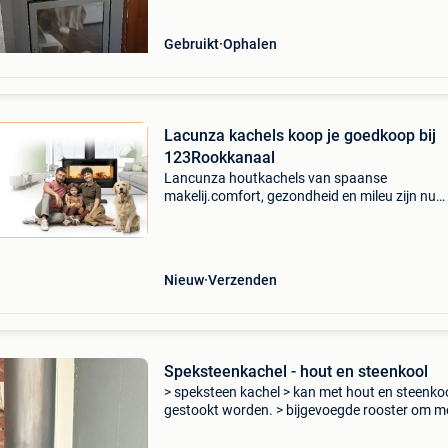
Gebruikt
Ophalen
Lacunza kachels koop je goedkoop bij
123Rookkanaal
Lancunza houtkachels van spaanse
makelij.comfort, gezondheid en mileu zijn nu
onafscheidelijk. Het beschermen van onze
gezondheid en het respect voor ons milieu zijn 
langer optioneel. Om deze red
Nieuw
Verzenden
Speksteenkachel - hout en steenkool
> speksteen kachel > kan met hout en steenko
gestookt worden. > bijgevoegde rooster om m
steenkool te stoken. > ventilator werkt op str
werkt nog optimaal > vertoont gebrui