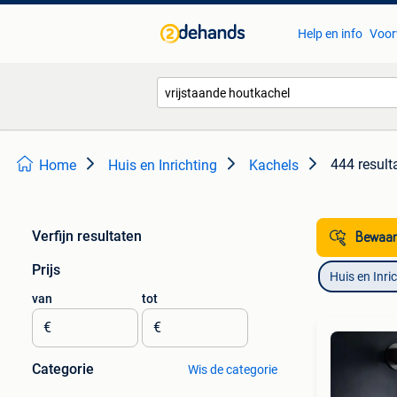
Help en info
Voor
444 result
Home
Huis en Inrichting
Kachels
Verfijn resultaten
Bewaar
Prijs
Huis en Inri
van
tot
€
€
Categorie
Wis de categorie