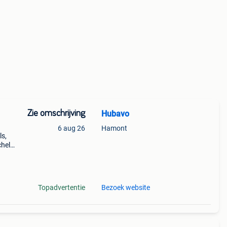
Zie omschrijving
Hubavo
6 aug 26
Hamont
ls,
chels
l
Topadvertentie
Bezoek website