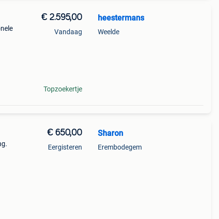
€ 2.595,00
heestermans
onele
Vandaag
Weelde
nford
Topzoekertje
€ 650,00
Sharon
ng.
Eergisteren
Erembodegem