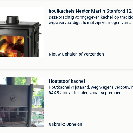
houtkachels Nestor Martin Stanford 12
Deze prachtig vormgegeven kachel, op traditi
wijze vervaardigd. Is met zijn vermogen van
maximaal 14 kw de grootste kachel uit de sta
range. Absoluut een houtkachel met grote
prestaties. Met
Nieuw
Ophalen of Verzenden
Houtstoof kachel
Houtkachel vrijstaand, weg wegens verbouwi
54X 92 cm af te halen vanaf september
Gebruikt
Ophalen