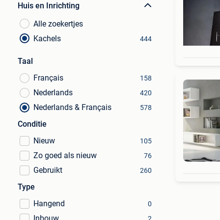
Huis en Inrichting
Alle zoekertjes
Kachels
444
Taal
Français
158
Nederlands
420
Nederlands & Français
578
Conditie
Nieuw
105
Zo goed als nieuw
76
Gebruikt
260
Type
Hangend
0
Inbouw
2