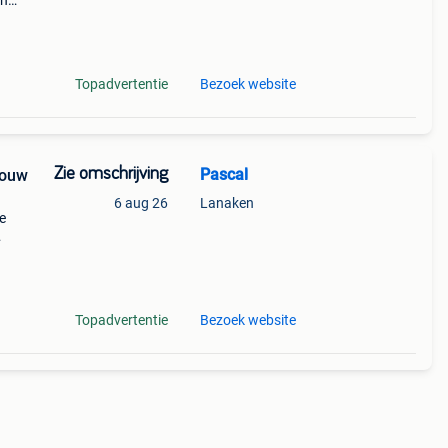
en
met
Topadvertentie
Bezoek website
Zie omschrijving
Pascal
bouw
6 aug 26
Lanaken
e
nse
an
Topadvertentie
Bezoek website