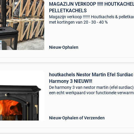
MAGAZIJN VERKOOP !!!!! HOUTKACHE
PELLETKACHELS
Magazijn verkoop !!!!!! Houtkachels & pelletka
met kortingen van 20 - 30 - 40 %
Nieuw
Ophalen
houtkachels Nestor Martin Efel Surdiac
Harmony 3 NIEUW!!!
De harmony 3 van nestor martin (efel surdiac) 
een echt werkpaard voor functionele verwarm
Makkelijk te bedienen door middel van één sch
De prachtige authentieke look doet deze
houtkachel we
Nieuw
Ophalen of Verzenden