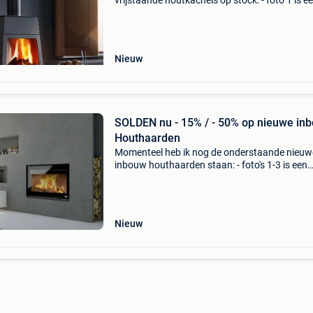
vrijstaande houtkachels op stock: - foto 1 is e
nieuwe skantherm houtkachel model shaker 
korte bank en deur links. Vermogen 3-7 kw en
rendement 81%. 1 Toe
Nieuw
SOLDEN nu - 15% / - 50% op nieuwe in
Houthaarden
Momenteel heb ik nog de onderstaande nieuw
inbouw houthaarden staan: - foto's 1-3 is een
nieuwe inbouwhaard met liftdeur van het dee
topmerk lotus type h 486 met een vermogen v
4,5 - 11 kw.
Nieuw