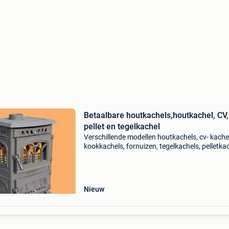
Betaalbare houtkachels,houtkachel, CV,
pellet en tegelkachel
Verschillende modellen houtkachels, cv- kache
kookkachels, fornuizen, tegelkachels, pelletka
accessoires en sierstukken.... - Is één gezellige
warmte erbij. - Goed voor binnen en buiten. - Al
Nieuw