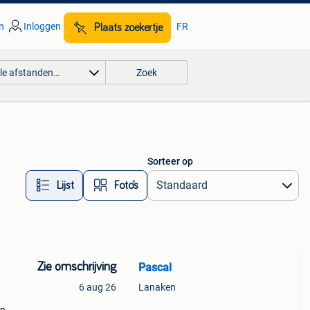
n
Inloggen
FR
Plaats zoekertje
lle afstanden…
Zoek
Sorteer op
Lijst
Foto’s
Zie omschrijving
Pascal
6 aug 26
Lanaken