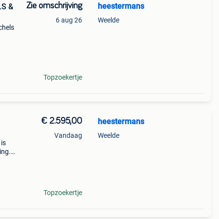
Zie omschrijving
heestermans
LS &
6 aug 26
Weelde
chels
Topzoekertje
€ 2.595,00
heestermans
Vandaag
Weelde
is
ing.
uif.
Topzoekertje