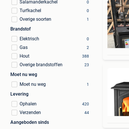
Salamanderkachel
0
Turfkachel
0
Overige soorten
1
Brandstof
Elektrisch
0
Gas
2
Hout
388
Overige brandstoffen
23
Moet nu weg
Moet nu weg
1
Levering
Ophalen
420
Verzenden
44
Aangeboden sinds