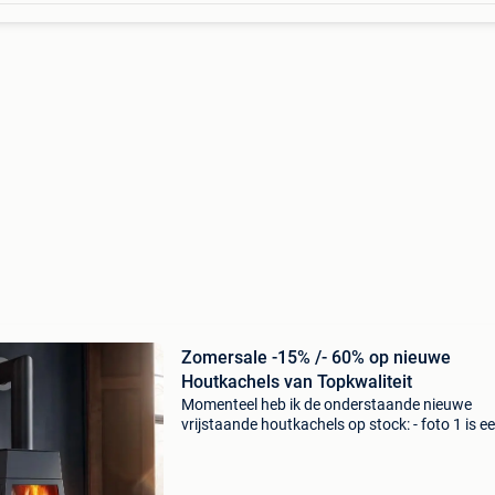
Zomersale -15% /- 60% op nieuwe
Houtkachels van Topkwaliteit
Momenteel heb ik de onderstaande nieuwe
vrijstaande houtkachels op stock: - foto 1 is e
nieuwe skantherm houtkachel model shaker 
korte bank en deur links. Vermogen 3-7 kw en
rendement 81%. 1 Toe