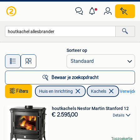
Kachels
Sorteer op
Alle afstanden…
Bewaar je zoekopdracht
Filters
Huis en Inrichting
Kachels
Verwijder f
houtkachels Nestor Martin Stanford 12
€ 2.595,00
Details
Topzoekertje