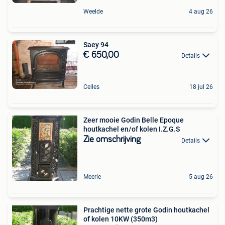
Weelde
4 aug 26
Saey 94
€ 650,00
Details
Celles
18 jul 26
Zeer mooie Godin Belle Epoque
houtkachel en/of kolen I.Z.G.S
Zie omschrijving
Details
Meerle
5 aug 26
Prachtige nette grote Godin houtkachel
of kolen 10KW (350m3)