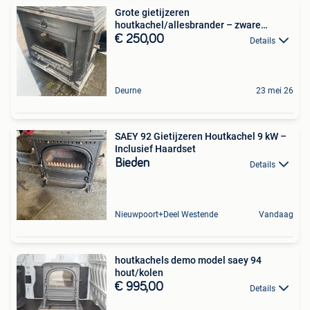
Grote gietijzeren
houtkachel/allesbrander – zware
kwaliteit
€ 250,00
Details
Deurne
23 mei 26
SAEY 92 Gietijzeren Houtkachel 9 kW –
Inclusief Haardset
Bieden
Details
Nieuwpoort+Deel Westende
Vandaag
houtkachels demo model saey 94
hout/kolen
€ 995,00
Details