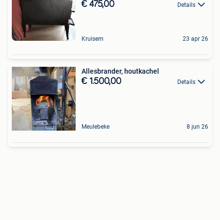
€ 475,00
Details
Kruisem
23 apr 26
Allesbrander, houtkachel
€ 1.500,00
Details
Meulebeke
8 jun 26