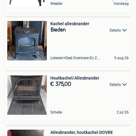
Weelde
Vandaag
Kachel allesbrander
Bieden
Details
Lokeren+Deel Overmere En Zele
5 aug 26
Houtkachel/Allesbrander
€ 375,00
Details
Schelle
2 jul 26
Allesbrander, houtkachel DOVRE