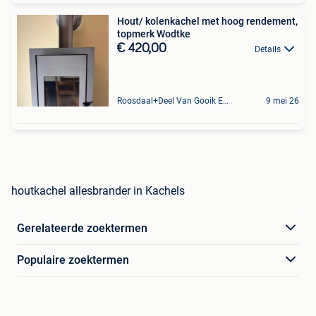
Hout/ kolenkachel met hoog rendement,
topmerk Wodtke
€ 420,00
Details
Roosdaal+Deel Van Gooik En Sint-Kwintens-Lennik
9 mei 26
houtkachel allesbrander in Kachels
Gerelateerde zoektermen
Populaire zoektermen