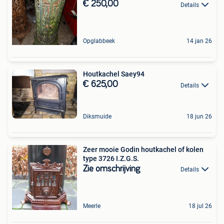
€ 250,00
Details
Opglabbeek
14 jan 26
Houtkachel Saey94
€ 625,00
Details
Diksmuide
18 jun 26
Zeer mooie Godin houtkachel of kolen
type 3726 I.Z.G.S.
Zie omschrijving
Details
Meerle
18 jul 26