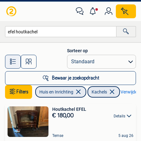
Kachels
Sorteer op
Alle afstanden…
Bewaar je zoekopdracht
Filters
Huis en Inrichting
Kachels
Verwijder f
Houtkachel EFEL
€ 180,00
Details
Temse
5 aug 26