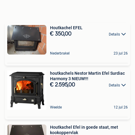
Houtkachel EFEL
€ 350,00
Details
Nederbrakel
23 jul 26
houtkachels Nestor Martin Efel Surdiac
Harmony 3 NIEUW!!!
€ 2.595,00
Details
Weelde
12 jul 26
Houtkachel Efel in goede staat, met
kookoppervlak