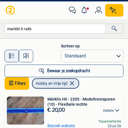
Hobby en Vrije tijd
Sorteer op
Alle afstanden…
Bewaar je zoekopdracht
Filters
Hobby en Vrije tijd
Märklin H0 - 2205 - Modeltreinsporen
(10) - Flexibele rechte
€ 20,00
Details
Topadvertentie
Bezoek website
23 jul 26