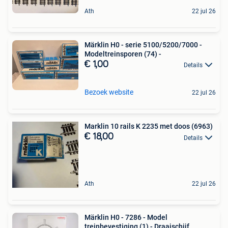
Ath
22 jul 26
Märklin H0 - serie 5100/5200/7000 -
Modeltreinsporen (74) -
€ 1,00
Details
Bezoek website
22 jul 26
Marklin 10 rails K 2235 met doos (6963)
€ 18,00
Details
Ath
22 jul 26
Märklin H0 - 7286 - Model
treinbevestiging (1) - Draaischijf