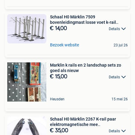
Schaal H0 Märklin 7509
bovenleidingmast losse voet k-rail..
€ 14,00
Details
Bezoek website
23 jul 26
Marklin k rails en 2 landschap sets zo
goed als nieuw
€ 15,00
Details
Heusden
15 mei 26
Schaal H0 Märklin 2267 K-rail paar
elektromagnetische mee..
€ 35,00
Details