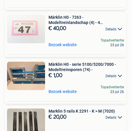
Märklin H0 - 7263 -
Modeltreinlandschap (4) - 4
boogbruggen,
€ 40,00
Details
Topadvertentie
Bezoek website
23 jul 26
Märklin H0 - serie 5100/5200/7000 -
Modeltreinsporen (74) -
€ 1,00
Details
Topadvertentie
Bezoek website
23 jul 26
Marklin 5 rails K 2291 - K > M (7020)
€ 20,00
Details