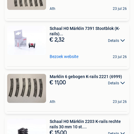
Ath
23 jul 26
Schaal H0 Märklin 7391 Stootblok (K-
rails)...
€ 2,32
Details
Bezoek website
23 jul 26
Marklin 6 gebogen K-rails 2221 (6999)
€ 11,00
Details
Ath
23 jul 26
Schaal H0 Märklin 2203 K-rails rechte
rails 30 mm 10 st....
€ 15,00
Details