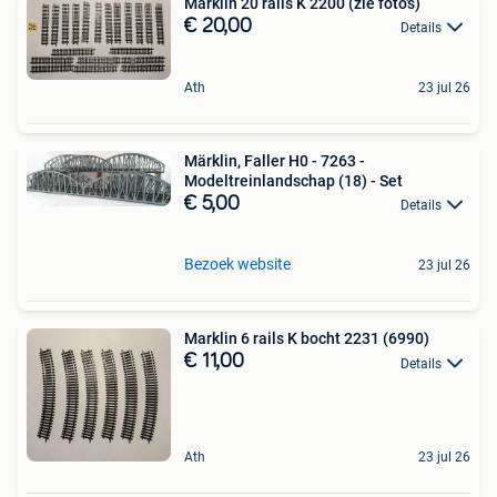
Marklin 20 rails K 2200 (zie foto's)
€ 20,00
Details
Ath
23 jul 26
Märklin, Faller H0 - 7263 -
Modeltreinlandschap (18) - Set
€ 5,00
Details
Bezoek website
23 jul 26
Marklin 6 rails K bocht 2231 (6990)
€ 11,00
Details
Ath
23 jul 26