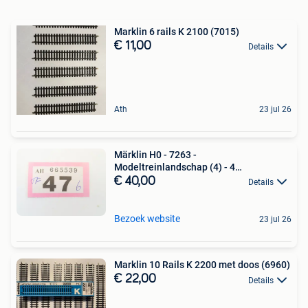
Marklin 6 rails K 2100 (7015)
€ 11,00
Details
Ath
23 jul 26
Märklin H0 - 7263 -
Modeltreinlandschap (4) - 4
boogbruggen,
€ 40,00
Details
Bezoek website
23 jul 26
Marklin 10 Rails K 2200 met doos (6960)
€ 22,00
Details