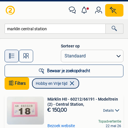
Hobby en Vrije tijd
Sorteer op
Alle afstanden…
Bewaar je zoekopdracht
Filters
Hobby en Vrije tijd
Märklin H0 - 60212/66191 - Modeltrein
(2) - Central Station,
€ 150,00
Details
Topadvertentie
Bezoek website
22 mei 26