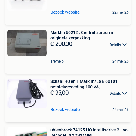
Bezoek website
22 mei 26
Märklin 60212 : Central station in
originele verpakking
€ 200,00
Details
Tremelo
24 mei 26
Schaal H0 en 1 Märklin/LGB 60101
netstekervoeding 100 VA,..
€ 95,00
Details
Bezoek website
24 mei 26
uhlenbrock 74125 HO Intellixdrive 2 Loc-
Decoder DCC/SX/MM