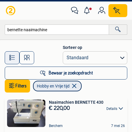
Hobby en Vrije tijd
Sorteer op
Alle afstanden…
Bewaar je zoekopdracht
Filters
Hobby en Vrije tijd
Naaimachien BERNETTE 430
€ 220,00
Details
Berchem
7 mei 26