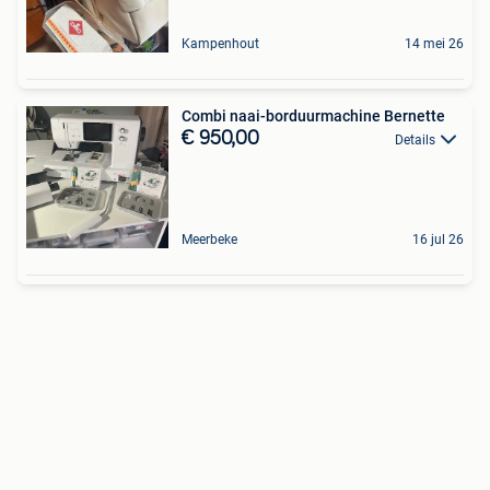
Kampenhout
14 mei 26
Combi naai-borduurmachine Bernette
€ 950,00
Details
Meerbeke
16 jul 26