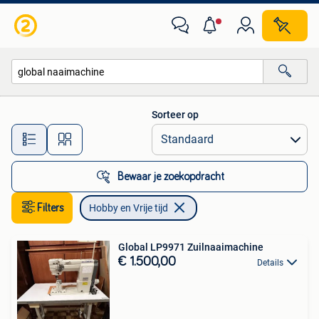
Hobby en Vrije tijd
Sorteer op
Alle afstanden…
Bewaar je zoekopdracht
Filters
Hobby en Vrije tijd
Global LP9971 Zuilnaaimachine
€ 1.500,00
Details