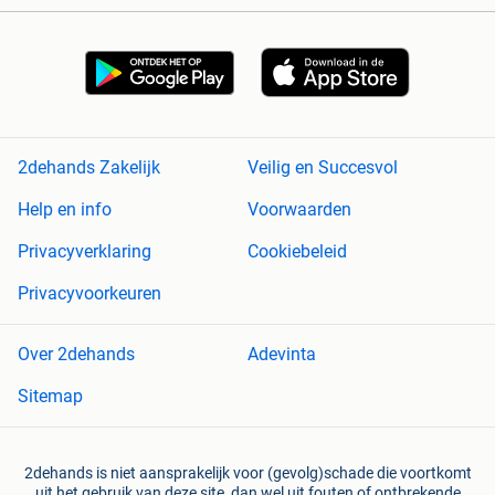
2dehands Zakelijk
Veilig en Succesvol
Help en info
Voorwaarden
Privacyverklaring
Cookiebeleid
Privacyvoorkeuren
Over 2dehands
Adevinta
Sitemap
2dehands is niet aansprakelijk voor (gevolg)schade die voortkomt
uit het gebruik van deze site, dan wel uit fouten of ontbrekende