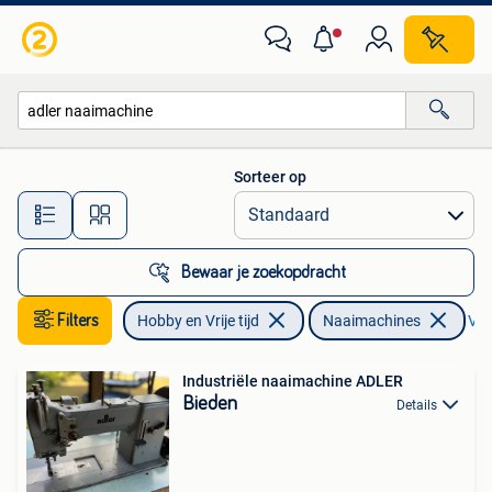
Naaimachines en Toebehoren
Sorteer op
Alle afstanden…
Bewaar je zoekopdracht
Filters
Hobby en Vrije tijd
Naaimachines
Ver
Industriële naaimachine ADLER
Bieden
Details