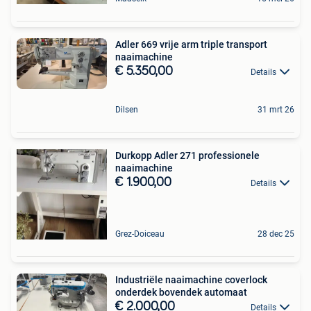
Adler 669 vrije arm triple transport
naaimachine
€ 5.350,00
Details
Dilsen
31 mrt 26
Durkopp Adler 271 professionele
naaimachine
€ 1.900,00
Details
Grez-Doiceau
28 dec 25
Industriële naaimachine coverlock
onderdek bovendek automaat
€ 2.000,00
Details