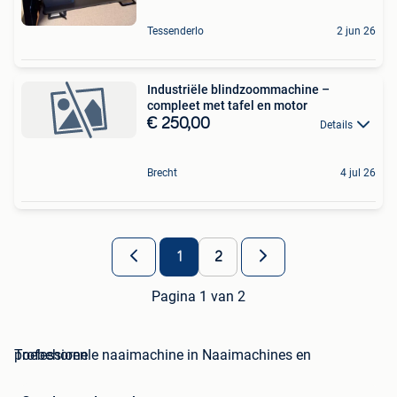
Tessenderlo
2 jun 26
Industriële blindzoommachine –
compleet met tafel en motor
€ 250,00
Details
Brecht
4 jul 26
1
2
Pagina 1 van 2
professionele naaimachine in Naaimachines en Toebehoren