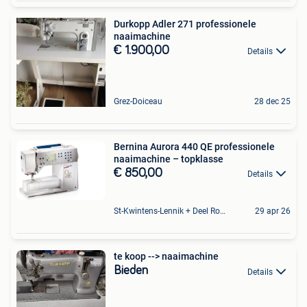
Durkopp Adler 271 professionele
naaimachine
€ 1.900,00
Details
Grez-Doiceau
28 dec 25
Bernina Aurora 440 QE professionele
naaimachine – topklasse
€ 850,00
Details
St-Kwintens-Lennik + Deel Roosdaal
29 apr 26
te koop --> naaimachine
Bieden
Details