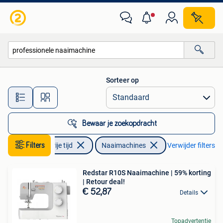
Naaimachines en Toebehoren
Sorteer op
Alle afstanden…
Bewaar je zoekopdracht
Hobby en Vrije tijd
Filters
Naaimachines
Verwijder filters
Redstar R10S Naaimachine | 59% korting
| Retour deal!
€ 52,87
Details
Topadvertentie