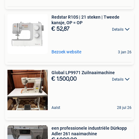
Redstar R10S | 21 steken | Tweede
kansje, OP = OP
€ 52,87
Details
Bezoek website
3 jan 26
Global LP9971 Zuilnaaimachine
€ 1.500,00
Details
Aalst
28 jul 26
een professionele industriële Dürkopp
Adler 261 naaimachine