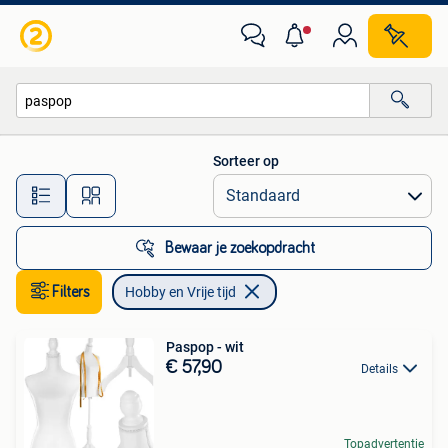
Hobby en Vrije tijd
Sorteer op
Alle afstanden…
Bewaar je zoekopdracht
Filters
Hobby en Vrije tijd
Paspop - wit
€ 57,90
Details
Topadvertentie