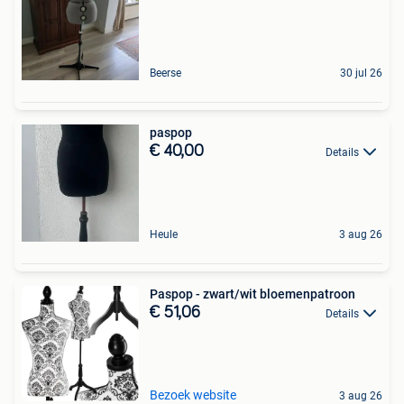
Beerse
30 jul 26
paspop
€ 40,00
Details
Heule
3 aug 26
Paspop - zwart/wit bloemenpatroon
€ 51,06
Details
Bezoek website
3 aug 26