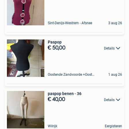
Sint-Denijs-Westrem - Afsnee
3 aug 26
Paspop
€ 50,00
Details
Oostende Zandvoorde +Oostende
1 aug 26
paspop benen - 36
€ 40,00
Details
Wilrijk
Eergisteren