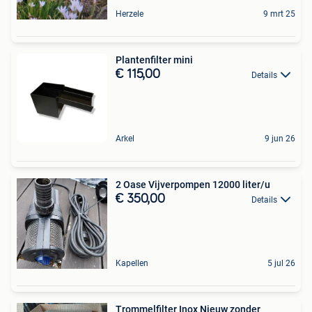
Herzele
9 mrt 25
Plantenfilter mini
€ 115,00
Details
Arkel
9 jun 26
2 Oase Vijverpompen 12000 liter/u
€ 350,00
Details
Kapellen
5 jul 26
Trommelfilter Inox Nieuw zonder