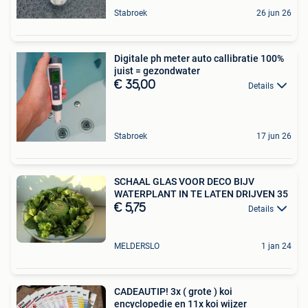
Stabroek
26 jun 26
Digitale ph meter auto callibratie 100%
juist = gezondwater
€ 35,00
Details
Stabroek
17 jun 26
SCHAAL GLAS VOOR DECO BIJV
WATERPLANT IN TE LATEN DRIJVEN 35
€ 5,75
Details
MELDERSLO
1 jan 24
CADEAUTIP! 3x ( grote ) koi
encyclopedie en 11x koi wijzer