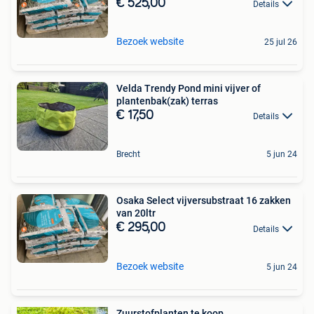
€ 525,00
Details
Bezoek website
25 jul 26
Velda Trendy Pond mini vijver of
plantenbak(zak) terras
€ 17,50
Details
Brecht
5 jun 24
Osaka Select vijversubstraat 16 zakken
van 20ltr
€ 295,00
Details
Bezoek website
5 jun 24
Zuurstofplanten te koop.