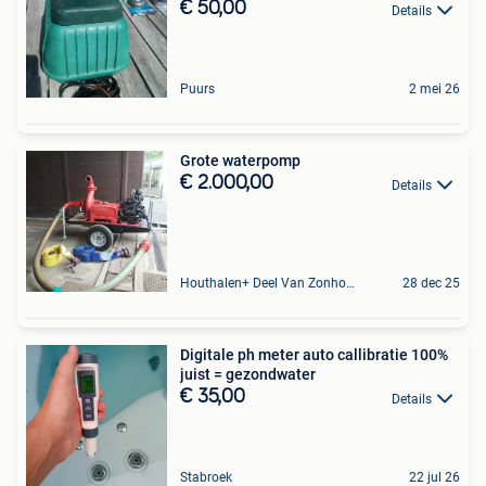
€ 50,00
Details
Puurs
2 mei 26
Grote waterpomp
€ 2.000,00
Details
Houthalen+ Deel Van Zonhoven En Zolder
28 dec 25
Digitale ph meter auto callibratie 100%
juist = gezondwater
€ 35,00
Details
Stabroek
22 jul 26