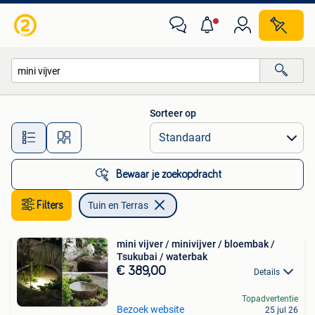
Tuin en Terras
Sorteer op
Alle afstanden…
Bewaar je zoekopdracht
Filters
Tuin en Terras
mini vijver / minivijver / bloembak /
Tsukubai / waterbak
€ 389,00
Details
Topadvertentie
Bezoek website
25 jul 26