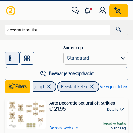
Feestartikelen
Sorteer op
Alle afstanden…
Bewaar je zoekopdracht
Hobby en Vrije tijd
Filters
Feestartikelen
Verwijder filters
Auto Decoratie Set Bruiloft Strikjes
€ 21,95
Details
Topadvertentie
Bezoek website
Vandaag