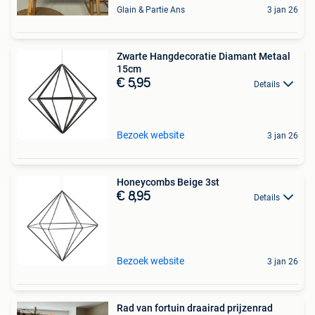
Glain & Partie Ans
3 jan 26
Zwarte Hangdecoratie Diamant Metaal
15cm
€ 5,95
Details
Bezoek website
3 jan 26
Honeycombs Beige 3st
€ 8,95
Details
Bezoek website
3 jan 26
Rad van fortuin draairad prijzenrad