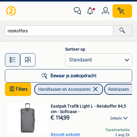
Tassen | Reistassen en Weekendtassen
Sorteer op
Alle afstanden…
Bewaar je zoekopdracht
Filters
Handtassen en Accessoires
Reistassen
Eastpak TrafIk Light L - Reiskoffer 84,5
cm - Softcase -
€ 114,99
Details
Topadvertentie
Bezoek website
3 aug 26