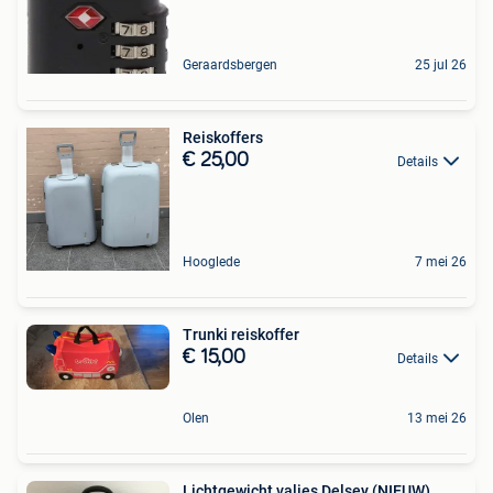
Geraardsbergen
25 jul 26
Reiskoffers
€ 25,00
Details
Hooglede
7 mei 26
Trunki reiskoffer
€ 15,00
Details
Olen
13 mei 26
Lichtgewicht valies Delsey (NIEUW)