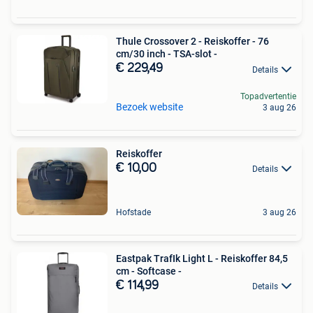
Thule Crossover 2 - Reiskoffer - 76
cm/30 inch - TSA-slot -
€ 229,49
Details
Topadvertentie
Bezoek website
3 aug 26
Reiskoffer
€ 10,00
Details
Hofstade
3 aug 26
Eastpak TrafIk Light L - Reiskoffer 84,5
cm - Softcase -
€ 114,99
Details