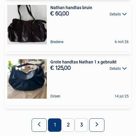
Nathan handtas bruin
€ 60,00
Details
Bredene
6 mrt 26
Grote handtas Nathan 1 x gebruikt
€ 125,00
Details
Dilsen
14 jul 25
1
2
3