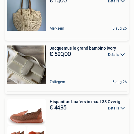
€ 15,00
Details
Merksem
5 aug 26
Jacquemus le grand bambino ivory
€ 690,00
Details
Zottegem
5 aug 26
Hispanitas Loafers in maat 38 Overig
€ 44,95
Details