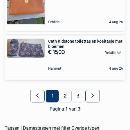
Schilde
4 aug 26
Cath Kidstone toilettas en koeltasje met
bloemen
€ 15,00
Details
Hamont
4 aug 26
1
2
3
Pagina 1 van 3
Tassen | Damestassen met filter Overige typen