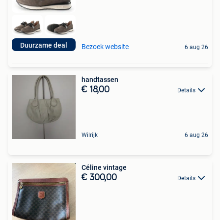
Duurzame deal
Bezoek website
6 aug 26
handtassen
€ 18,00
Details
Wilrijk
6 aug 26
Céline vintage
€ 300,00
Details