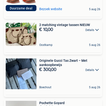
Duurzame deal
Bezoek website
5 aug 26
2 matching vintage tassen NIEUW
€ 10,00
Details
Oostkamp
5 aug 26
Originele Gucci Tas Zwart – Met
aankoopbewijs
€ 300,00
Details
Boechout
5 aug 26
Pochette Goyard