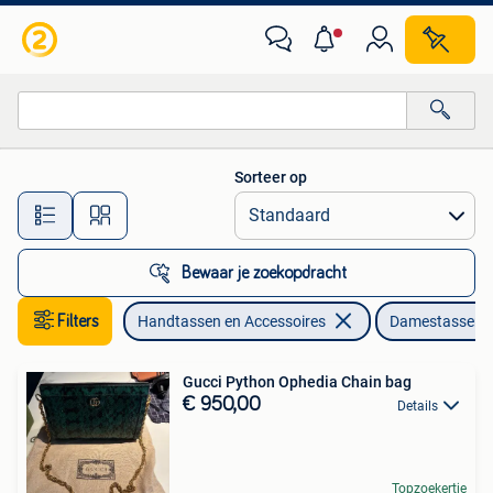
Tassen | Damestassen
Sorteer op
Alle afstanden…
Bewaar je zoekopdracht
Filters
Handtassen en Accessoires
Damestassen
Gucci Python Ophedia Chain bag
€ 950,00
Details
Topzoekertje