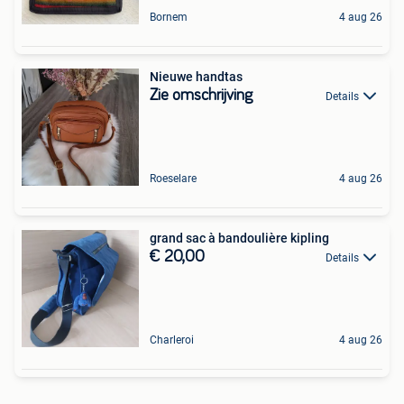
Bornem
4 aug 26
Nieuwe handtas
Zie omschrijving
Details
Roeselare
4 aug 26
grand sac à bandoulière kipling
€ 20,00
Details
Charleroi
4 aug 26