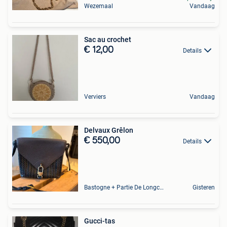
Wezemaal
Vandaag
Sac au crochet
€ 12,00
Details
Verviers
Vandaag
Delvaux Grêlon
€ 550,00
Details
Bastogne + Partie De Longchamps Et Sibret
Gisteren
Gucci-tas