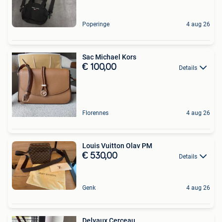
Poperinge
4 aug 26
Sac Michael Kors
€ 100,00
Details
Florennes
4 aug 26
Louis Vuitton Olav PM
€ 530,00
Details
Genk
4 aug 26
Delvaux Cerceau