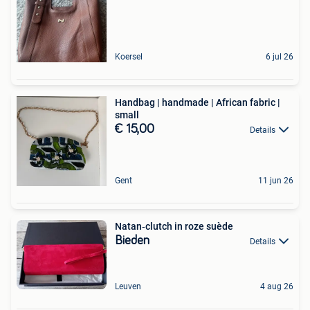
Koersel
6 jul 26
Handbag | handmade | African fabric |
small
€ 15,00
Details
Gent
11 jun 26
Natan‑clutch in roze suède
Bieden
Details
Leuven
4 aug 26