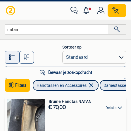
Tassen | Damestassen
Sorteer op
Alle afstanden…
Bewaar je zoekopdracht
Filters
Handtassen en Accessoires
Damestassen
Bruine Handtas NATAN
€ 70,00
Details