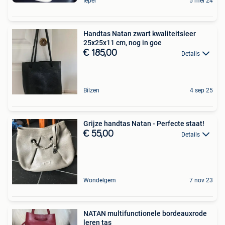
Ieper
5 mei 24
Handtas Natan zwart kwaliteitsleer
25x25x11 cm, nog in goe
€ 185,00
Details
Bilzen
4 sep 25
Grijze handtas Natan - Perfecte staat!
€ 55,00
Details
Wondelgem
7 nov 23
NATAN multifunctionele bordeauxrode
leren tas