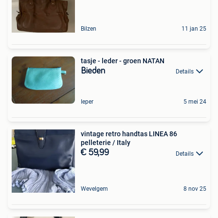
Bilzen
11 jan 25
tasje - leder - groen NATAN
Bieden
Details
Ieper
5 mei 24
vintage retro handtas LINEA 86
pelleterie / Italy
€ 59,99
Details
Wevelgem
8 nov 25