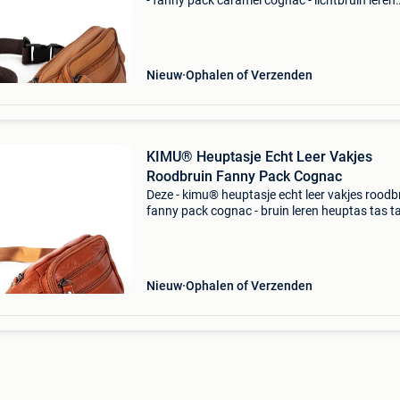
- fanny pack caramel cognac - lichtbruin leren
heuptas tas tasje dames festival - koop je nu b
feestinjebeest.nl! • Lederen cognac bruin heup
Nieuw
Ophalen of Verzenden
KIMU® Heuptasje Echt Leer Vakjes
Roodbruin Fanny Pack Cognac
Deze - kimu® heuptasje echt leer vakjes roodbr
fanny pack cognac - bruin leren heuptas tas t
dames festival - koop je nu bij feestinjebeest.nl
Lederen bruin heuptasje, • aan bruine riem me
Nieuw
Ophalen of Verzenden