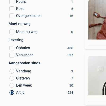
Paars
1
Roze
5
Overige kleuren
16
Moet nu weg
Moet nu weg
0
Levering
Ophalen
486
Verzenden
337
Aangeboden sinds
Vandaag
3
Gisteren
7
Een week
30
Altijd
524