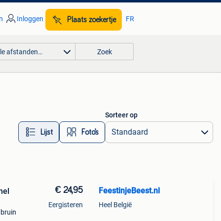
n
Inloggen
FR
Plaats zoekertje
lle afstanden…
Zoek
Sorteer op
Lijst
Foto’s
€ 24,95
FeestinjeBeest.nl
mel
Eergisteren
Heel België
 bruin