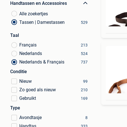
Handtassen en Accessoires
Alle zoekertjes
Tassen | Damestassen
529
Taal
Français
213
Nederlands
524
Nederlands & Français
737
Conditie
Nieuw
99
Zo goed als nieuw
210
Gebruikt
169
Type
Avondtasje
8
Handtas
333