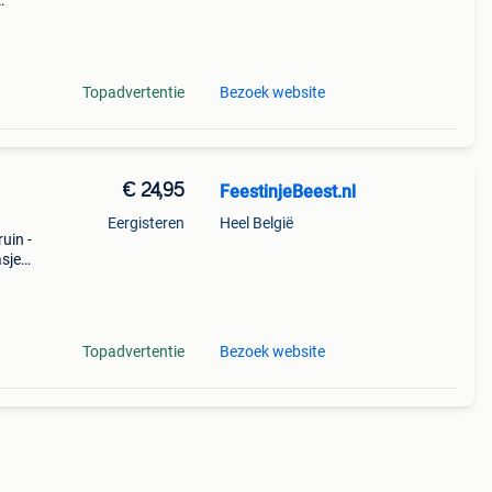
ij
tasje
Topadvertentie
Bezoek website
€ 24,95
FeestinjeBeest.nl
Eergisteren
Heel België
uin -
asje
! •
Topadvertentie
Bezoek website