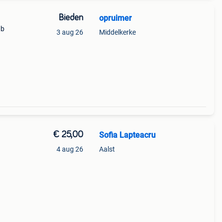
Bieden
opruimer
 b
3 aug 26
Middelkerke
€ 25,00
Sofia Lapteacru
4 aug 26
Aalst