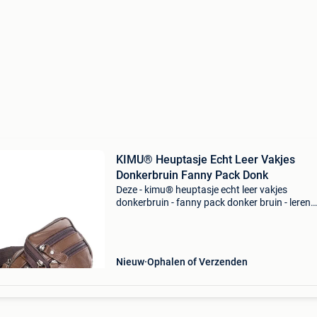
KIMU® Heuptasje Echt Leer Vakjes
Donkerbruin Fanny Pack Donk
Deze - kimu® heuptasje echt leer vakjes
donkerbruin - fanny pack donker bruin - leren
heuptas tas tasje dames festival - koop je nu b
feestinjebeest.nl! • Lederen donkerbruin heupt
• aan donker
Nieuw
Ophalen of Verzenden