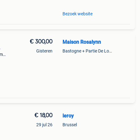
Bezoek website
€ 300,00
Maison Rosalynn
–
Gisteren
Bastogne + Partie De Longchamps Et Sibret
am
e
ails.
€ 18,00
leroy
29 jul 26
Brussel