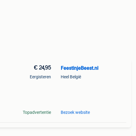
€ 24,95
FeestinjeBeest.nl
Eergisteren
Heel België
ij
asje,
Topadvertentie
Bezoek website