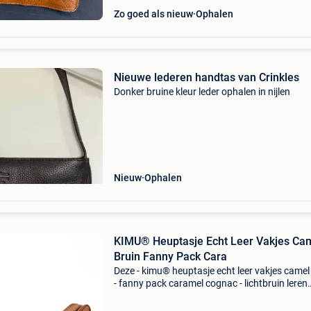
Zo goed als nieuw
Ophalen
Nieuwe lederen handtas van Crinkles
Donker bruine kleur leder ophalen in nijlen
Nieuw
Ophalen
KIMU® Heuptasje Echt Leer Vakjes Ca
Bruin Fanny Pack Cara
Deze - kimu® heuptasje echt leer vakjes camel
- fanny pack caramel cognac - lichtbruin leren
heuptas tas tasje dames festival - koop je nu b
feestinjebeest.nl! • Lederen cognac bruin heup