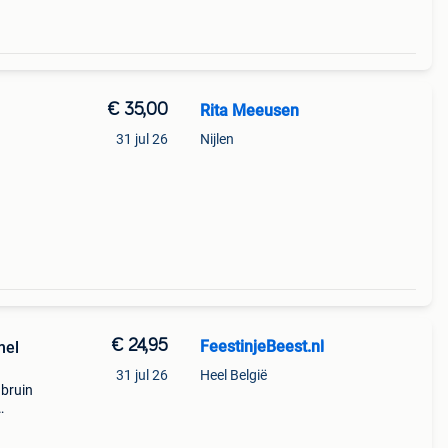
€ 35,00
Rita Meeusen
31 jul 26
Nijlen
€ 24,95
FeestinjeBeest.nl
mel
31 jul 26
Heel België
 bruin
ij
tasje