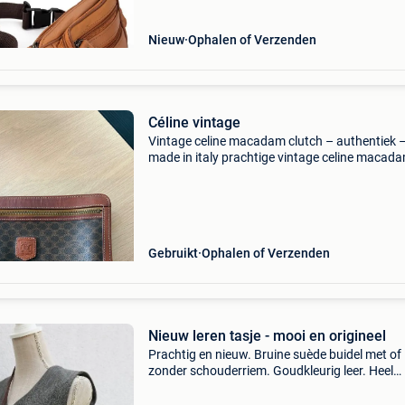
Nieuw
Ophalen of Verzenden
Céline vintage
Vintage celine macadam clutch – authentiek 
made in italy prachtige vintage celine macad
clutch/pouch uitgevoerd in de iconische bruin
macadam canvas met cognackleurige leren det
Een tijdloos
Gebruikt
Ophalen of Verzenden
Nieuw leren tasje - mooi en origineel
Prachtig en nieuw. Bruine suède buidel met of
zonder schouderriem. Goudkleurig leer. Heel
origineel. 100% Leer 30 cm lang 22 cm hoog