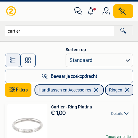
Ringen
Sorteer op
Alle afstanden…
Bewaar je zoekopdracht
Filters
Handtassen en Accessoires
Ringen
V
Cartier - Ring Platina
€ 1,00
Details
Topadvertentie