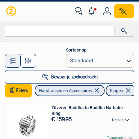
Ringen
Sorteer op
Alle afstanden…
Bewaar je zoekopdracht
Filters
Handtassen en Accessoires
Ringen
Zilveren Buddha to Buddha Nathalie
Ring
€ 159,95
Details
Topadvertentie