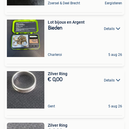
Zoersel & Deel Brecht
Eergisteren
Lot bijoux en Argent
Bieden
Details
Charleroi
5 aug 26
Zilver Ring
€ 0,00
Details
Gent
5 aug 26
Zilver Ring