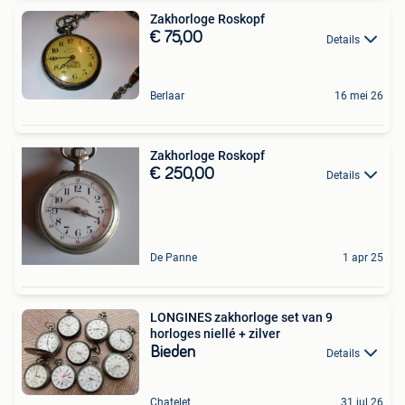
Zakhorloge Roskopf
€ 75,00
Details
Berlaar
16 mei 26
Zakhorloge Roskopf
€ 250,00
Details
De Panne
1 apr 25
LONGINES zakhorloge set van 9
horloges niellé + zilver
Bieden
Details
Chatelet
31 jul 26