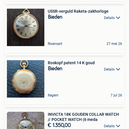
USSR-verguld Raketa-zakhorloge
Bieden
Details
Rixensart
27 mei 26
Roskopf patent 14 K goud
Bieden
Details
Itegem
7 jul 26
INVICTA 18K GOUDEN COLLAR WATCH
// POCKET WATCH (6 meda
€ 1.350,00
Details