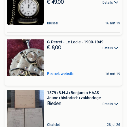
€ 49,00
Details
Brussel
16 mrt 19
G.Perret - Le Locle - 1900-1949
€ 8,00
Details
Bezoek website
16 mrt 19
1879+B.H.J+Benjamin HAAS
Jeune+historisch+zakhorloge
Bieden
Details
Chatelet
28 jul 26