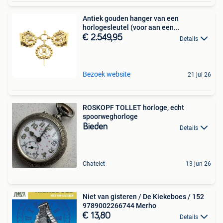
Antiek gouden hanger van een
horlogesleutel (voor aan een...
€ 2.549,95
Details
Bezoek website
21 jul 26
ROSKOPF TOLLET horloge, echt
spoorweghorloge
Bieden
Details
Chatelet
13 jun 26
Niet van gisteren / De Kiekeboes / 152
9789002266744 Merho
€ 13,80
Details