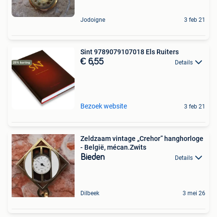
Jodoigne
3 feb 21
Sint 9789079107018 Els Ruiters
€ 6,55
Details
Bezoek website
3 feb 21
Zeldzaam vintage „Crehor” hanghorloge
- België, mécan.Zwits
Bieden
Details
Dilbeek
3 mei 26