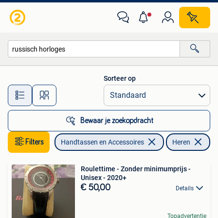
Horloges | Heren
Sorteer op
Alle afstanden…
Bewaar je zoekopdracht
Filters
Handtassen en Accessoires
Heren
Ve
Roulettime - Zonder minimumprijs -
Unisex - 2020+
€ 50,00
Details
Topadvertentie