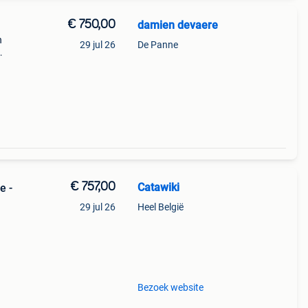
€ 750,00
damien devaere
n
29 jul 26
De Panne
€ 757,00
Catawiki
e -
29 jul 26
Heel België
Bezoek website