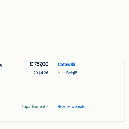
€ 757,00
Catawiki
e -
29 jul 26
Heel België
Topadvertentie
Bezoek website