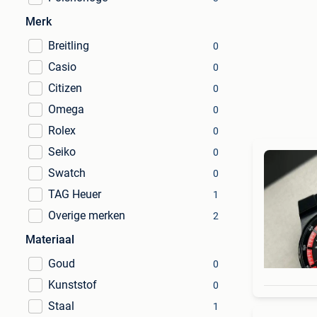
Merk
Breitling
0
Casio
0
Citizen
0
Omega
0
Rolex
0
Seiko
0
Swatch
0
TAG Heuer
1
Overige merken
2
Materiaal
Goud
0
Kunststof
0
Staal
1