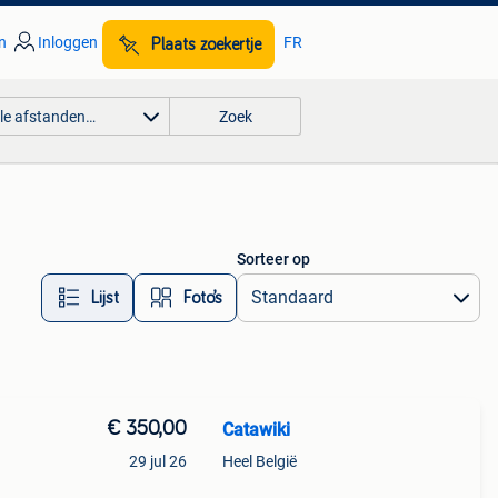
n
Inloggen
FR
Plaats zoekertje
lle afstanden…
Zoek
Sorteer op
Lijst
Foto’s
€ 350,00
Catawiki
29 jul 26
Heel België