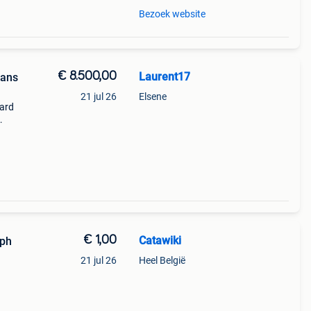
Bezoek website
€ 8.500,00
Laurent17
Mans
21 jul 26
Elsene
oard
us
€ 1,00
Catawiki
aph
21 jul 26
Heel België