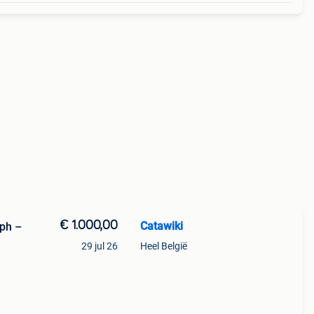
€ 1.000,00
Catawiki
ph –
29 jul 26
Heel België