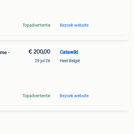
Topadvertentie
Bezoek website
€ 200,00
Catawiki
mme -
29 jul 26
Heel België
Topadvertentie
Bezoek website