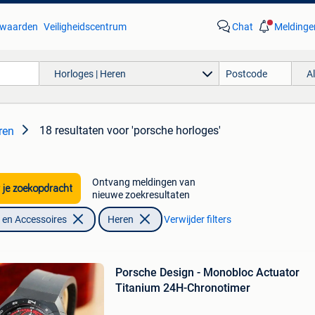
waarden
Veiligheidscentrum
Chat
Meldinge
Horloges | Heren
A
18 resultaten
voor 'porsche horloges'
ren
Ontvang meldingen van
 je zoekopdracht
nieuwe zoekresultaten
en Accessoires
Heren
Verwijder filters
Porsche Design - Monobloc Actuator
Titanium 24H-Chronotimer