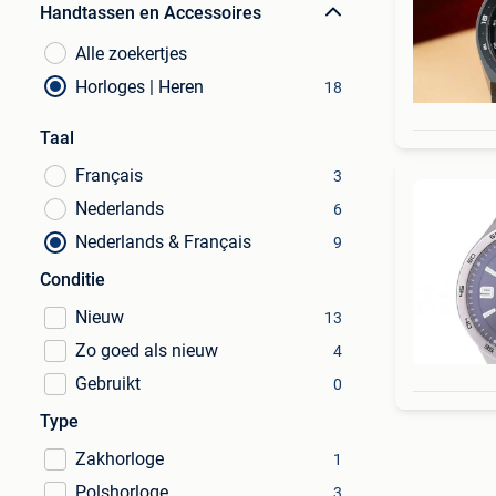
Handtassen en Accessoires
Alle zoekertjes
Horloges | Heren
18
Taal
Français
3
Nederlands
6
Nederlands & Français
9
Conditie
Nieuw
13
Zo goed als nieuw
4
Gebruikt
0
Type
Zakhorloge
1
Polshorloge
3