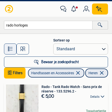
Horloges | Heren
Sorteer op
Alle afstanden…
Bewaar je zoekopdracht
Filters
Handtassen en Accessoires
Heren
Ve
Rado - Tank Rado Watch - Sans prix de
réserve - 133.5296.2 -
€ 5,00
Details
Topadvertentie