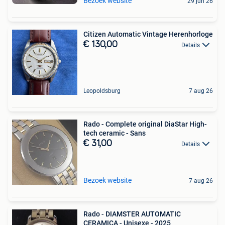
Bezoek website
29 jun 26
Citizen Automatic Vintage Herenhorloge
€ 130,00
Details
Leopoldsburg
7 aug 26
Rado - Complete original DiaStar High-
tech ceramic - Sans
€ 31,00
Details
Bezoek website
7 aug 26
Rado - DIAMSTER AUTOMATIC
CERAMICA - Unisexe - 2025