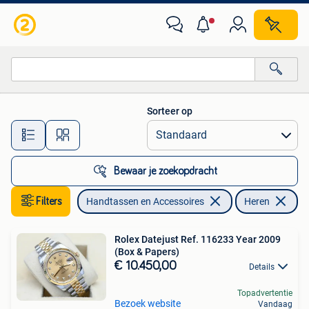
Horloges | Heren
Sorteer op
Alle afstanden…
Bewaar je zoekopdracht
Filters
Handtassen en Accessoires
Heren
Rolex Datejust Ref. 116233 Year 2009
(Box & Papers)
€ 10.450,00
Details
Topadvertentie
Bezoek website
Vandaag