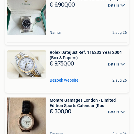
€ 6.900,00
Details
Namur
2 aug 26
Rolex Datejust Ref. 116233 Year 2004
(Box & Papers)
€ 9.750,00
Details
Bezoek website
2 aug 26
Montre Gamages London - Limited
Edition Sports Calendar (Ros
€ 300,00
Details
Tervuren
2 aug 26