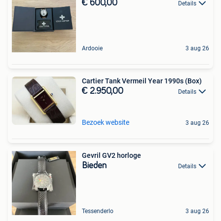
€ 600,00
Details
Ardooie
3 aug 26
Cartier Tank Vermeil Year 1990s (Box)
€ 2.950,00
Details
Bezoek website
3 aug 26
Gevril GV2 horloge
Bieden
Details
Tessenderlo
3 aug 26