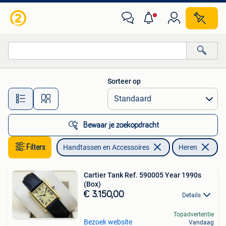
Horloges | Heren
Sorteer op
Alle afstanden…
Bewaar je zoekopdracht
Filters
Handtassen en Accessoires
Heren
Cartier Tank Ref. 590005 Year 1990s
(Box)
€ 3.150,00
Details
Topadvertentie
Bezoek website
Vandaag