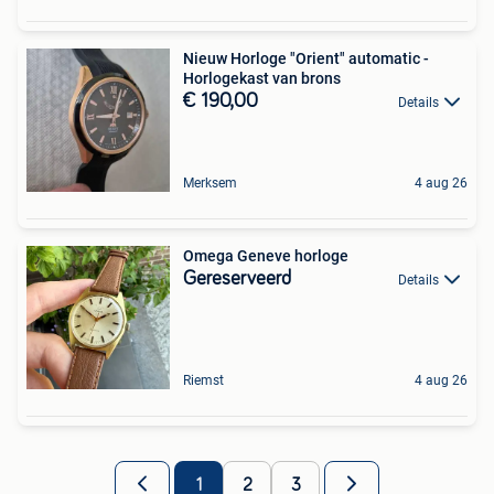
Nieuw Horloge "Orient" automatic -
Horlogekast van brons
€ 190,00
Details
Merksem
4 aug 26
Omega Geneve horloge
Gereserveerd
Details
Riemst
4 aug 26
1
2
3