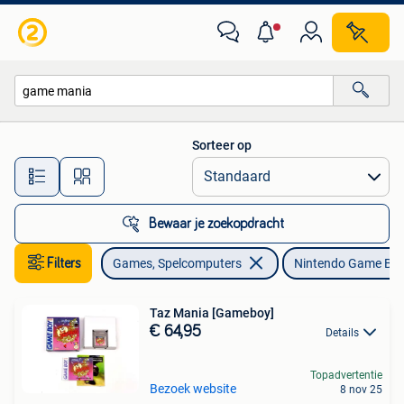
Games | Nintendo Game Boy
Sorteer op
Alle afstanden…
Bewaar je zoekopdracht
Filters
Games, Spelcomputers
Nintendo Game Bo
Taz Mania [Gameboy]
€ 64,95
Details
Topadvertentie
Bezoek website
8 nov 25