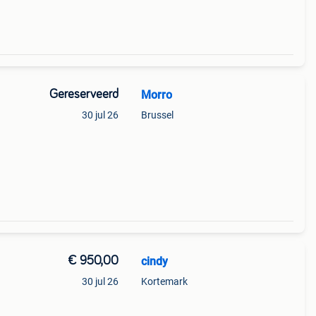
Gereserveerd
Morro
30 jul 26
Brussel
€ 950,00
cindy
30 jul 26
Kortemark