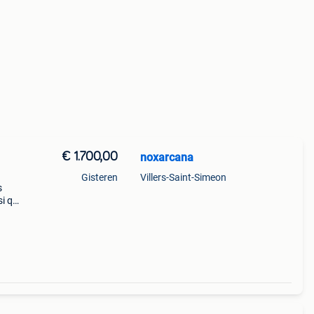
€ 1.700,00
noxarcana
Gisteren
Villers-Saint-Simeon
s
si que
sont