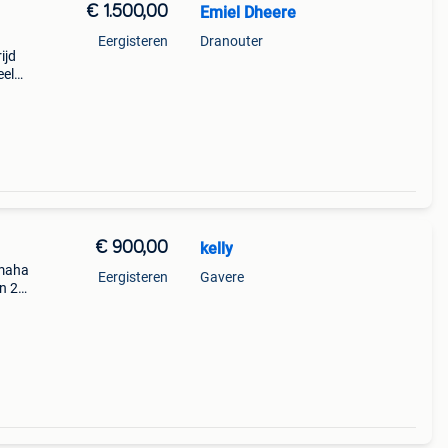
€ 1.500,00
Emiel Dheere
1
Eergisteren
Dranouter
ijd
eel
 de
€ 900,00
kelly
amaha
Eergisteren
Gavere
n 2
 2
men