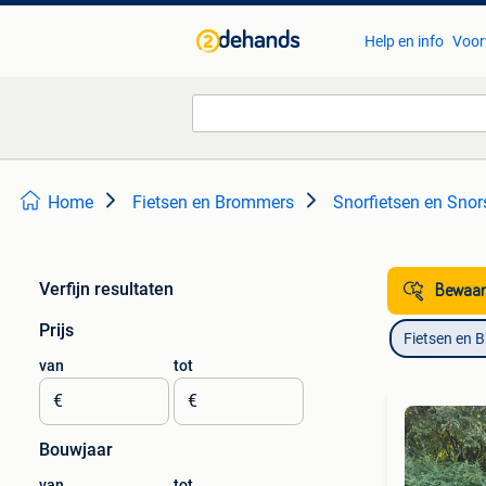
Help en info
Voor
Home
Fietsen en Brommers
Snorfietsen en Snor
Verfijn resultaten
Bewaar
Prijs
Fietsen en 
van
tot
€
€
Bouwjaar
van
tot