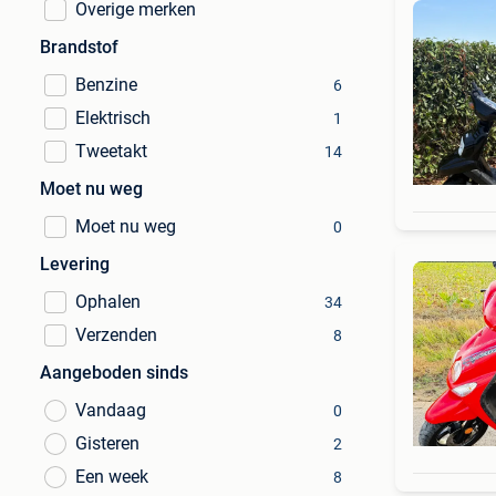
Overige merken
Brandstof
Benzine
6
Elektrisch
1
Tweetakt
14
Moet nu weg
Moet nu weg
0
Levering
Ophalen
34
Verzenden
8
Aangeboden sinds
Vandaag
0
Gisteren
2
Een week
8