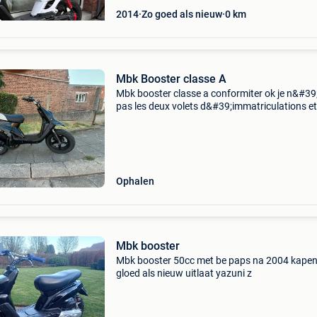
2014
Zo goed als nieuw
0
km
Mbk Booster classe A
Mbk booster classe a conformiter ok je n&#39
pas les deux volets d&#39;immatriculations et
suis pas le dernier à l&#39;avoir immatriculé
nouveau cylindre nouveau carburateur démar
Ophalen
Mbk booster
Mbk booster 50cc met be paps na 2004 kapen
gloed als nieuw uitlaat yazuni z