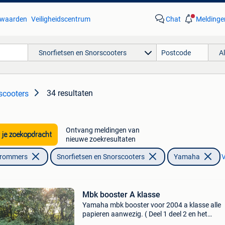
waarden
Veiligheidscentrum
Chat
Meldinge
Snorfietsen en Snorscooters
A
34 resultaten
scooters
Ontvang meldingen van
 je zoekopdracht
nieuwe zoekresultaten
Brommers
Snorfietsen en Snorscooters
Yamaha
V
Mbk booster A klasse
Yamaha mbk booster voor 2004 a klasse alle
papieren aanwezig. ( Deel 1 deel 2 en het
gelijkvormigheidsattest) start perfect zowel