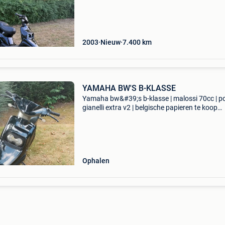
elektrisch als kickstart. Is volledig origineel op
uitlaat na. 7400
2003
Nieuw
7.400
km
YAMAHA BW'S B-KLASSE
Yamaha bw&#39;s b-klasse | malossi 70cc | pol
gianelli extra v2 | belgische papieren te koop
aangeboden: yamaha bw&#39;s met een moo
sportieve setup, interessant voor de liefhebber 
Ophalen