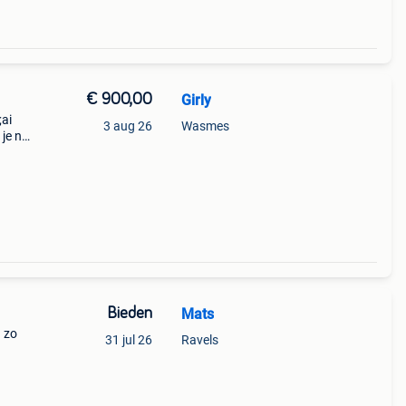
€ 900,00
Girly
;ai
3 aug 26
Wasmes
 je ne
Bieden
Mats
 zo
31 jul 26
Ravels