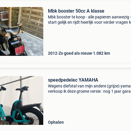
Mbk booster 50cc A klasse
Mbk booster te koop - alle papieren aanwezig 
start gelijk en rijdt heerlijk voor verder vragen 
mij gerust een berichtje sturen. Geen onzin
biedingen.
2012
Zo goed als nieuw
1.082
km
speedpedelec YAMAHA
Wegens diefstal van mijn andere (grijze) yam
verkoop ik deze groene versie : nog 1 jaar gara
500 Km op de teller. Speedpedelec yamaha kop
van het inschrijvingsbewijs zat in de gestolen f
Ophalen