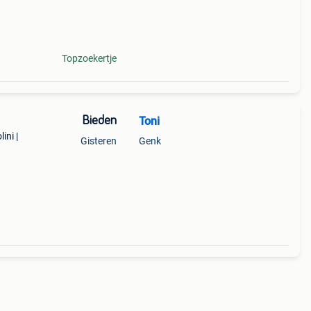
 de
Topzoekertje
Bieden
Toni
ini |
Gisteren
Genk
ie
of i