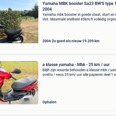
Yamaha MBK booster Sa23 BW’S type 
2004
Yamaha mbk booster in goede staat, start en r
vlot. Maximale snelheid 45km/h volledig orgin
kilometers: 19 209 reden verkoop: staat stil in
garage.
2004
Zo goed als nieuw
19.209
km
a klasse yamaha - Mbk - 25 km / uur
Blijft zijn waarde behouden a klasse mbk / y
ovetto / neos 25 km/ uur alle papieren deel 1 e
en gelijkvormings attest rijd goed en start goe
takt met aparte olie reservoir met potje, dus 
Ophalen