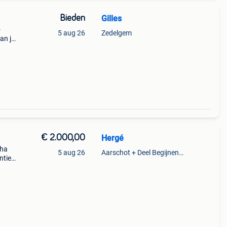
Bieden
Gilles
-
5 aug 26
Zedelgem
kan je
€ 2.000,00
Hergé
aha
5 aug 26
Aarschot + Deel Begijnendijk
ntie.
ij
iets