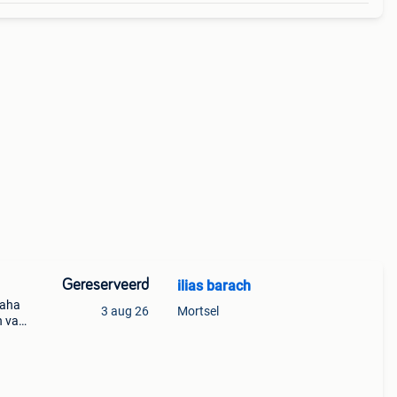
Gereserveerd
ilias barach
maha
3 aug 26
Mortsel
n van
goed
ts o