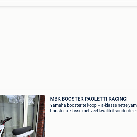
MBK BOOSTER PAOLETTI RACING!
Yamaha booster te koop – a-klasse nette ya
booster a-klasse met veel kwaliteitsonderdele
malossi, polini, doppler en bcd. De scooter is 
onderhouden en de dr 72cc cilinder heeft slech