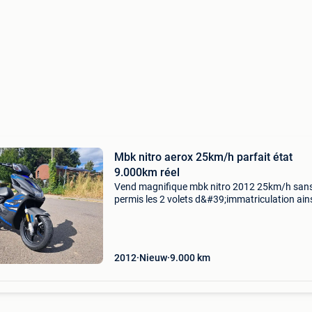
Mbk nitro aerox 25km/h parfait état
9.000km réel
Vend magnifique mbk nitro 2012 25km/h san
permis les 2 volets d&#39;immatriculation ain
le certificat de conformité d&#39;origine mbk 
présent .... 2 Temps resevoir d&#39;huile
2012
Nieuw
9.000
km