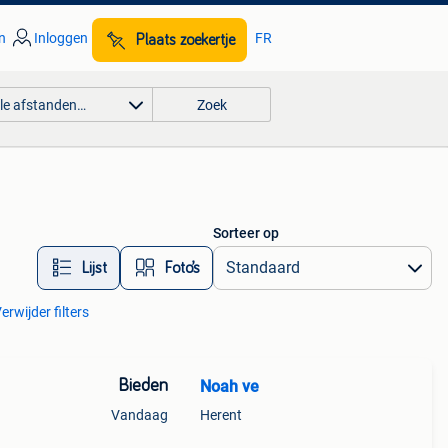
n
Inloggen
FR
Plaats zoekertje
lle afstanden…
Zoek
Sorteer op
Lijst
Foto’s
erwijder filters
Bieden
Noah ve
Vandaag
Herent