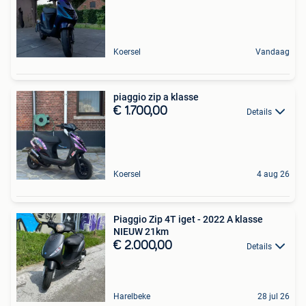
Koersel
Vandaag
piaggio zip a klasse
€ 1.700,00
Details
Koersel
4 aug 26
Piaggio Zip 4T iget - 2022 A klasse
NIEUW 21km
€ 2.000,00
Details
Harelbeke
28 jul 26