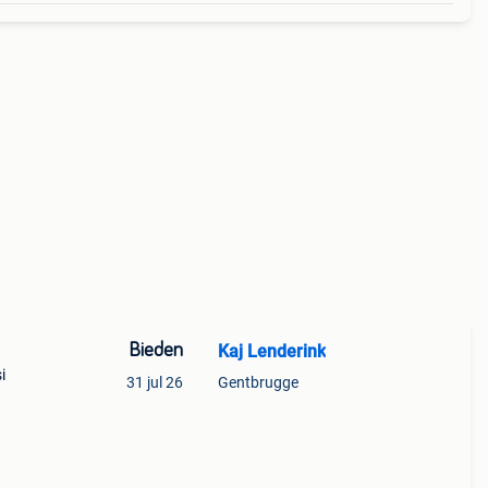
Bieden
Kaj Lenderink
i
31 jul 26
Gentbrugge
nas
gel