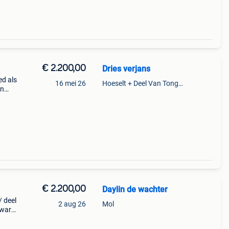
€ 2.200,00
Dries verjans
ed als
16 mei 26
Hoeselt + Deel Van Tongeren
én
o zip
€ 2.200,00
Daylin de wachter
/ deel
2 aug 26
Mol
wart)
ijn