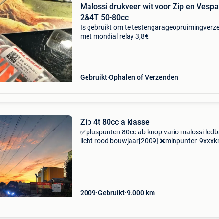
Malossi drukveer wit voor Zip en Vespa
2&4T 50-80cc
Is gebruikt om te testengarageopruimingverz
met mondial relay 3,8€
Gebruikt
Ophalen of Verzenden
Zip 4t 80cc a klasse
✅pluspunten 80cc ab knop vario malossi ledb
licht rood bouwjaar[2009] ❌minpunten 9xxxk
teller maar die werkt niet de kmh teller werkt w
schade aan de kappen
2009
Gebruikt
9.000
km