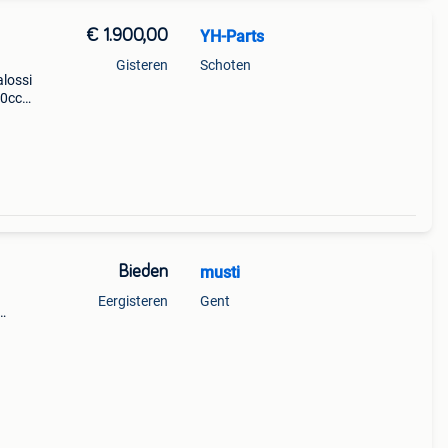
€ 1.900,00
YH-Parts
Gisteren
Schoten
alossi
80cc
Bieden
musti
Eergisteren
Gent
rfect
s