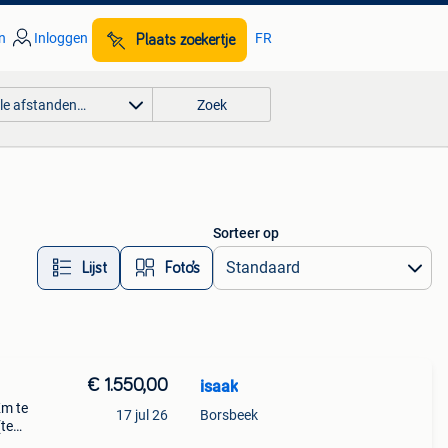
n
Inloggen
FR
Plaats zoekertje
lle afstanden…
Zoek
Sorteer op
Lijst
Foto’s
€ 1.550,00
isaak
Km te
17 jul 26
Borsbeek
(te