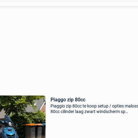
Piaggo zip 80cc
Piaggio zip 80cc te koop setup / opties maloss
80cc cilinder laag zwart windscherm sp
achtervleugel malossi multivar malossi nokke
begrenzer zit er los bij alpha led-verlichting an
eye-koplamp