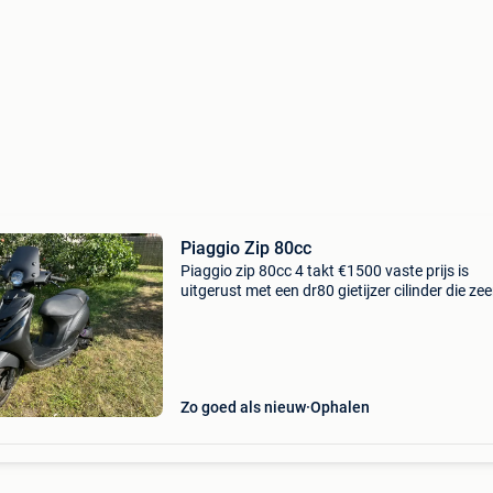
Piaggio Zip 80cc
Piaggio zip 80cc 4 takt €1500 vaste prijs is
uitgerust met een dr80 gietijzer cilinder die zee
krachtig is met maar 400km’s er op bevat een
18,5mm keihin carburateur met hoofdsproeier 
uitg
Zo goed als nieuw
Ophalen