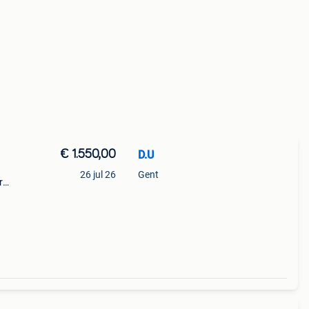
€ 1.550,00
D.U
26 jul 26
Gent
r
82 is