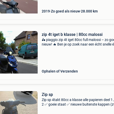
2019
Zo goed als nieuw
28.000
km
zip 4t iget b klasse | 80cc malossi
🛵 piaggio zip 4t iget 80cc full malossi – zo go
nieuw! 🔥 Ben je op zoek naar een écht snelle 
betrouwbare zip die tot in de puntjes is
opgebouwd? Dan is dit jouw kans. Deze piaggi
4t ig
Ophalen of Verzenden
Zip sp
Zip sp 4takt 80cc a klasse alle papieren deel 1 
2 ✅ goeie staat ✅ nieuwe buitenste kappen (z
✅ nieuwe achterband ✅ malossi uitlaat ✅ er z
ook bij horende spullen bij zoals runner spiege