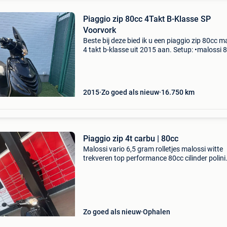
Piaggio zip 80cc 4Takt B-Klasse SP
Voorvork
Beste bij deze bied ik u een piaggio zip 80cc m
4 takt b-klasse uit 2015 aan. Setup: •malossi 
cilinder •malossi vario 7 gram rollen •turbokit
uitlaat demper kan eruit dan sch
2015
Zo goed als nieuw
16.750
km
Piaggio zip 4t carbu | 80cc
Malossi vario 6,5 gram rolletjes malossi witte
trekveren top performance 80cc cilinder polini
powerfilter 14061 km elektrisch/kick werkt pe
papieren✅ alpha voor en achterlichten pinker
werken ni
Zo goed als nieuw
Ophalen