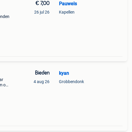
€ 7,00
Pauwels
26 jul 26
Kapellen
enden
Bieden
kyan
ar
4 aug 26
Grobbendonk
m op
el