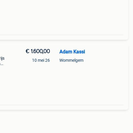
ar:
€ 1.600,00
Adam Kassi
ijs
10 mei 26
Wommelgem
a