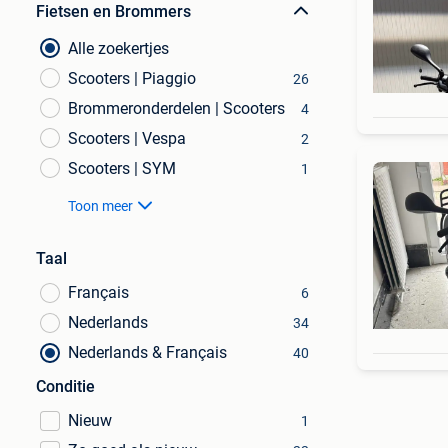
Fietsen en Brommers
Alle zoekertjes
Scooters | Piaggio
26
Brommeronderdelen | Scooters
4
Scooters | Vespa
2
Scooters | SYM
1
Toon meer
Taal
Français
6
Nederlands
34
Nederlands & Français
40
Conditie
Nieuw
1