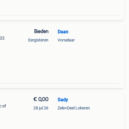
Bieden
Daan
022
Eergisteren
Vorselaar
op +
alossi
€ 0,00
Sady
c of
28 jul 26
Zele+Deel Lokeren