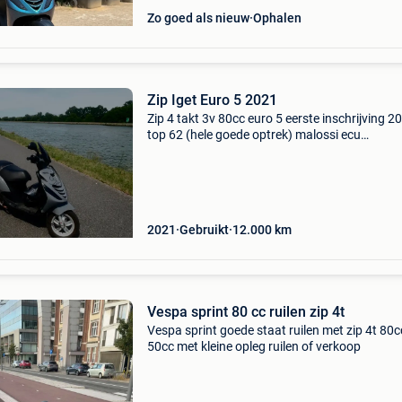
Zo goed als nieuw
Ophalen
Zip Iget Euro 5 2021
Zip 4 takt 3v 80cc euro 5 eerste inschrijving 2
top 62 (hele goede optrek) malossi ecu
powercommander begrenzer nieuwe cilinderk
kleppen + naaldlagers malossi 80cc cilinder m
vario 7.3G (
2021
Gebruikt
12.000
km
Vespa sprint 80 cc ruilen zip 4t
Vespa sprint goede staat ruilen met zip 4t 80c
50cc met kleine opleg ruilen of verkoop