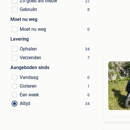
Zo goed als nieuw
22
Gebruikt
8
Moet nu weg
Moet nu weg
0
Levering
Ophalen
34
Verzenden
7
Aangeboden sinds
Vandaag
0
Gisteren
1
Een week
6
Altijd
34