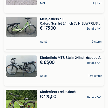
Mol
31 jul 26
Meisjesfiets alu
Oxford Scarlet 24inch 7v NIEUWPRIJS
399€ 🚴
€ 175,00
Details
Aalst
Gisteren
Kinderfiets MTB Btwin 24inch 6speed 🚴
€ 85,00
Details
Aalst
Eergisteren
Kinderfiets Trek 24inch
€ 125,00
Details