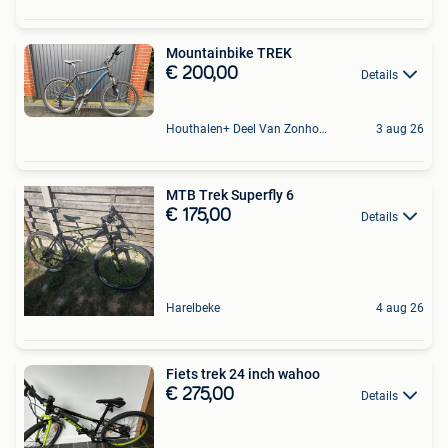
Mountainbike TREK
€ 200,00
Details
Houthalen+ Deel Van Zonhoven En Zolder
3 aug 26
MTB Trek Superfly 6
€ 175,00
Details
Harelbeke
4 aug 26
Fiets trek 24 inch wahoo
€ 275,00
Details