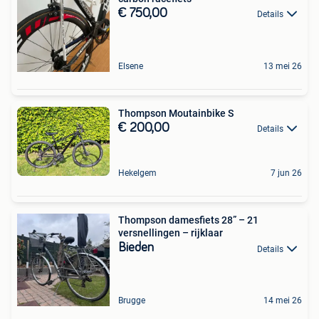
€ 750,00
Details
Elsene
13 mei 26
Thompson Moutainbike S
€ 200,00
Details
Hekelgem
7 jun 26
Thompson damesfiets 28” – 21
versnellingen – rijklaar
Bieden
Details
Brugge
14 mei 26