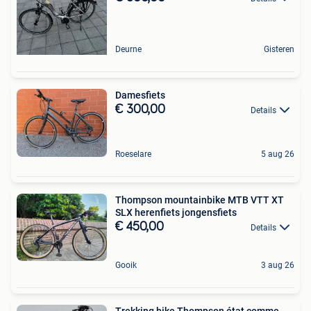
Deurne
Gisteren
Damesfiets
€ 300,00
Details
Roeselare
5 aug 26
Thompson mountainbike MTB VTT XT
SLX herenfiets jongensfiets
€ 450,00
Details
Gooik
3 aug 26
Trekking bike Thompson état comme